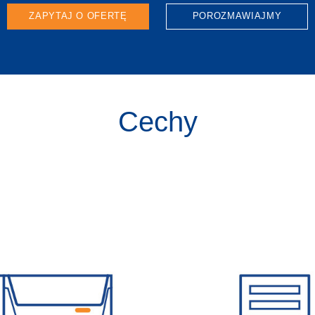
ZAPYTAJ O OFERTĘ
POROZMAWIAJMY
Cechy