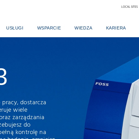
LOCAL SITES
USŁUGI
WSPARCIE
WIEDZA
KARIERA
DUKTU
UMOWY SERWISOWE
OFERTY SERWISOWE
MLEKO I PRODUKTY MLECZARSKIE
DLACZEGO WARTO
PAKIETY ANALITYCZNE
ZGŁOŚ ZDARZENIE
PASZE
ZNAJDŹ PRACĘ
KURSY SZKOLENIOWE
KONTAKT Z LOKALNYM WSPARCIEM TECHNICZNYM
ZBOŻA, MĄKI, OLEJE
NASZ ZESPÓŁ
USŁUGI CYFROWE FOSS
OPINIE I REKLAMACJE
LABORATORIA ANALITYCZNE
NAUKA I TECHNOL
3
MATERIAŁY EKSPLOATACYJNE, ODCZYNNIKI I CZĘŚCI ZAMIENNE
SZKOLENIA
MIĘSO
STUDENCI
CERTYFIKATY
LABORATORIUM OCENY MLEKA SU
WINO
 pracy, dostarcza
ruje wiele
oraz zarządzania
rzebujesz do
pełną kontrolę na