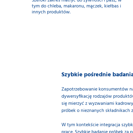
Szeroki zakres matryc do żywności i pasz, w
tym do chleba, makaronu, mączek, kiełbas i
innych produktów.
Szybkie pośrednie badani
Zapotrzebowanie konsumentów na 
dywersyfikację rodzajów produktó
się mierzyć z wyzwaniami kadrowym
próbek o nieznanych składnikach z
W tym kontekście integracja szybk
pracę. Szybkie badanie próbek za 