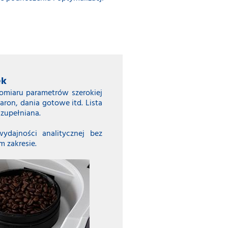
ek
omiaru parametrów szerokiej
ron, dania gotowe itd. Lista
uzupełniana.
dajności analitycznej bez
 zakresie.