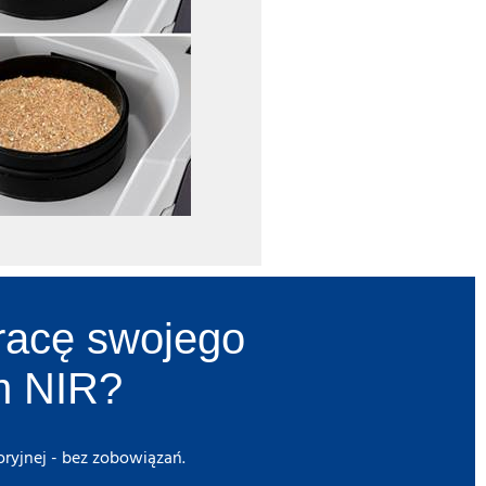
pracę swojego
om NIR?
ryjnej - bez zobowiązań.