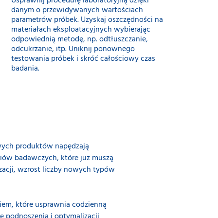
Usprawnij procedurę laboratoryjną dzięki
danym o przewidywanych wartościach
parametrów próbek. Uzyskaj oszczędności na
materiałach eksploatacyjnych wybierając
odpowiednią metodę, np. odtłuszczanie,
odcukrzanie, itp. Uniknij ponownego
testowania próbek i skróć całościowy czas
badania.
wych produktów napędzają
riów badawczych, które już muszą
zacji, wzrost liczby nowych typów
ziem, które usprawnia codzienną
e podnoszenia i optymalizacji