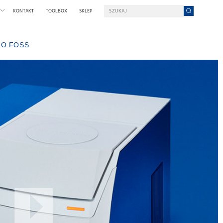
KONTAKT
TOOLBOX
SKLEP
O FOSS
 PODJĄĆ PRACĘ W FOSS?
W SKRÓCIE O FOSS
ZRÓWNOWAŻONY ROZWÓJ
NAGRODY IM. NILSA FOSSA
OGIA
WYSTAWY I SEMINARIA
WIADOMOŚCI
ROWEGO
W PRASIE
DLACZEGO FOSS?
WARUNKI I ZASADY