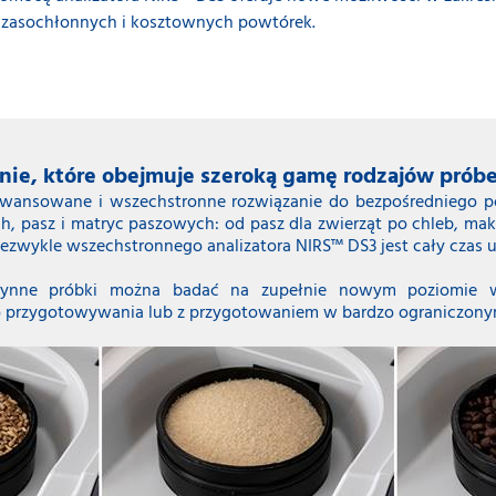
i czasochłonnych i kosztownych powtórek.
nie, które obejmuje szeroką gamę rodzajów prób
awansowane i wszechstronne rozwiązanie do bezpośredniego p
 pasz i matryc paszowych: od pasz dla zwierząt po chleb, maka
ezwykle wszechstronnego analizatora NIRS™ DS3 jest cały czas 
płynne próbki można badać na zupełnie nowym poziomie wy
o przygotowywania lub z przygotowaniem w bardzo ograniczonym