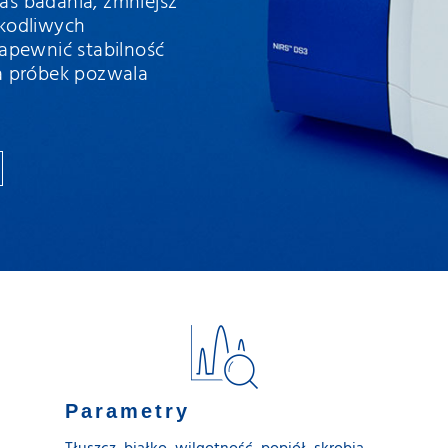
s badania, zmniejsz
zkodliwych
apewnić stabilność
a próbek pozwala
Parametry