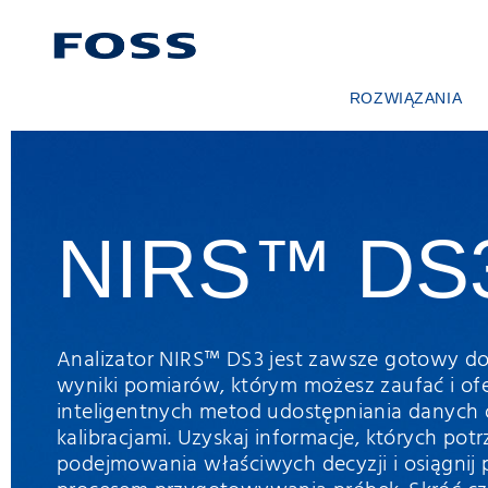
ROZWIĄZANIA
WYSZUKIWARKA PRO
PRZEGLĄDAJ BRANŻE
FOSS IQX™
NIRS™ DS
Analizator NIRS™ DS3 jest zawsze gotowy do
wyniki pomiarów, którym możesz zaufać i ofe
inteligentnych metod udostępniania danych 
kalibracjami. Uzyskaj informacje, których pot
podejmowania właściwych decyzji i osiągnij 