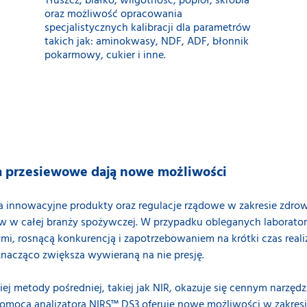
Tłuszcz, białko, wilgotność, popiół, skrobia
oraz możliwość opracowania
specjalistycznych kalibracji dla parametrów
takich jak: aminokwasy, NDF, ADF, błonnik
pokarmowy, cukier i inne.
a przesiewowe dają nowe możliwości
innowacyjne produkty oraz regulacje rządowe w zakresie zdro
w w całej branży spożywczej. W przypadku obleganych laborato
i, rosnącą konkurencją i zapotrzebowaniem na krótki czas reali
nacząco zwiększa wywieraną na nie presję.
iej metody pośredniej, takiej jak NIR, okazuje się cennym narzęd
pomocą analizatora NIRS™ DS3 oferuje nowe możliwości w zakresi