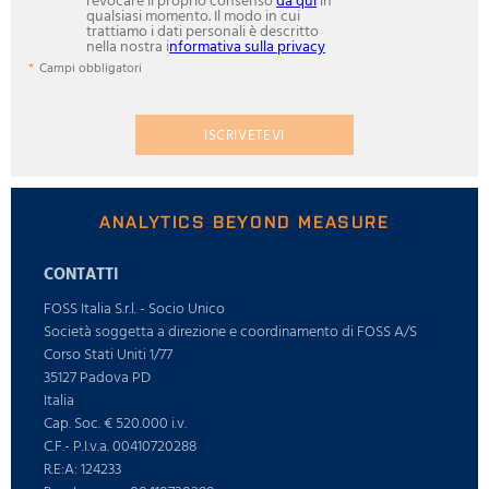
revocare il proprio consenso
da qui
in
qualsiasi momento. Il modo in cui
trattiamo i dati personali è descritto
nella nostra i
nformativa sulla privacy
Campi obbligatori
ISCRIVETEVI
ANALYTICS BEYOND MEASURE
CONTATTI
FOSS Italia S.r.l. - Socio Unico
Società soggetta a direzione e coordinamento di FOSS A/S
Corso Stati Uniti 1/77
35127 Padova PD
Italia
Cap. Soc. € 520.000 i.v.
C.F.- P.I.v.a. 00410720288
R.E:A: 124233