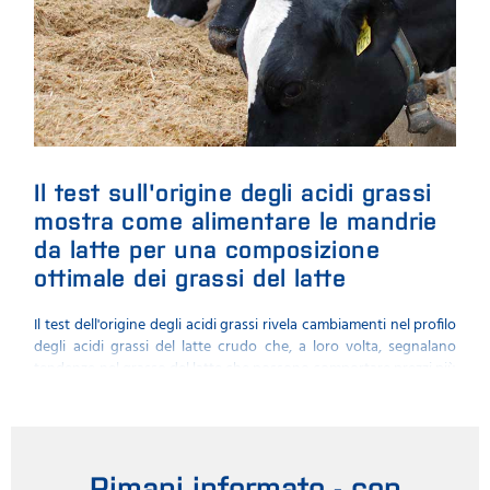
Il test sull'origine degli acidi grassi
Mi
mostra come alimentare le mandrie
pro
da latte per una composizione
Un a
ottimale dei grassi del latte
all'
migli
Il test dell'origine degli acidi grassi rivela cambiamenti nel profilo
la sa
degli acidi grassi del latte crudo che, a loro volta, segnalano
del p
tendenze nel grasso del latte che possono comportare prezzi più
bassi per le consegne. Il test può individuare i cambiamenti
alcuni giorni prima che effettivamente interessino il latte,
permettendo agli allevatori e ai nutrizionisti di arrestare la
minaccia attraverso un'alimentazione intelligente e tempestiva
della mandria da latte. Gli allevatori possono mantenere i prezzi
Rimani informato - con