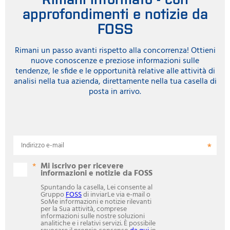
più alti per le consegne di latte, mentre la catena di
approfondimenti e notizie da
approvvigionamento beneficia di un latte con un contenuto di
FOSS
grassi e un profilo più uniformi.
Rimani un passo avanti rispetto alla concorrenza! Ottieni
nuove conoscenze e preziose informazioni sulle
tendenze, le sfide e le opportunità relative alle attività di
analisi nella tua azienda, direttamente nella tua casella di
posta in arrivo.
Indirizzo e-mail
Mi iscrivo per ricevere
informazioni e notizie da FOSS
Spuntando la casella, Lei consente al
Gruppo
FOSS
di inviarLe via e-mail o
SoMe informazioni e notizie rilevanti
per la Sua attività, comprese
informazioni sulle nostre soluzioni
analitiche e i relativi servizi. È possibile