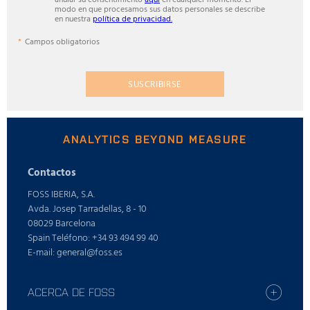
modo en que procesamos sus datos personales se describe
en nuestra
política de privacidad.
Campos obligatorios
SUSCRIBIRSE
ANALYTICS BEYOND MEASURE
Contactos
FOSS IBERIA, S.A.
Avda. Josep Tarradellas, 8 - 10
08029 Barcelona
Spain Teléfono: +34 93 494 99 40
E-mail: general@foss.es
ACERCA DE FOSS