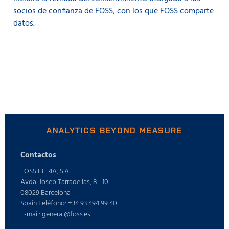
socios de confianza de FOSS, con los que FOSS comparte
datos.
ANALYTICS BEYOND MEASURE
Contactos
FOSS IBERIA, S.A.
Avda. Josep Tarradellas, 8 - 10
08029 Barcelona
Spain Teléfono: +34 93 494 99 40
E-mail: general@foss.es