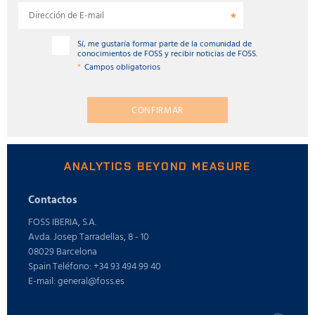
Dirección de E-mail
Sí, me gustaría formar parte de la comunidad de
conocimientos de FOSS y recibir noticias de FOSS.
Campos obligatorios
CONFIRMAR
ANALYTICS BEYOND MEASURE
Contactos
FOSS IBERIA, S.A.
Avda. Josep Tarradellas, 8 - 10
08029 Barcelona
Spain Teléfono: +34 93 494 99 40
E-mail: general@foss.es