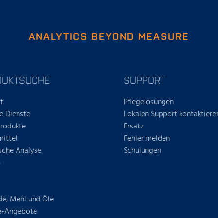
ANALYTICS BEYOND MEASURE
DUKTSUCHE
SUPPORT
t
Pflegelösungen
le Dienste
Lokalen Support kontaktiere
rodukte
Ersatz
mittel
Fehler melden
sche Analyse
Schulungen
h
de, Mehl und Öle
e-Angebote