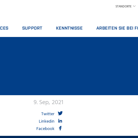
STANDORTE
ICES
SUPPORT
KENNTNISSE
ARBEITEN SIE BEI 
RTVERTRÄGE
SERVICE-ANGEBOTE
MILCHPRODUKTE
ARBEITEN BEI FOSS
SEPAKETE
FEHLER MELDEN
FUTTERMITTEL
STELLENANGEBOTE
UNGEN
LOKALEN SUPPORT KONTAKTIEREN
GETREIDE, MEHL UND ÖLE
TREFFEN SIE UNSERE MI
LE SERVICES
FEEDBACK UND BESCHWERDEN
CHEMISCHE ANALYSE
WISSENSCHAFT UND TE
AUCHSMATERIALIEN, REAGENZIEN UND ERSATZTEILE
SCHULUNGEN
FLEISCH
STUDENTS
ZERTIFIKATE
CMT
WEIN UND BIER
9. Sep, 2021
Twitter
Linkedin
Facebook