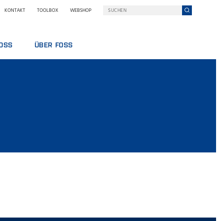
KONTAKT
TOOLBOX
WEBSHOP
FOSS
ÜBER FOSS
FOSS IN KÜRZE
NACHHALTIGKEIT
TARBEITER
NILS FOSS PREISE
CHNOLOGIE
MESSEN UND SEMINARE
NEUIGKEITEN
PRESSE
WARUM FOSS
AGB & RICHTLINIEN