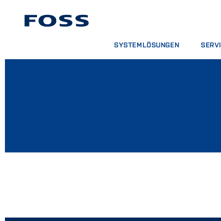
SYSTEMLÖSUNGEN
SERV
PRODUKTSUCHE
SUPPO
INDUSTRIESUCHE
ANALY
FOSS IQX™
SCHUL
DIGITA
VERBR