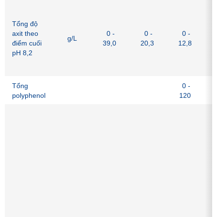
Đ
b
Tổng độ
h
axit theo
0 -
0 -
0 -
g/L
d
điểm cuối
39,0
20,3
12,8
d
pH 8,2
a
t
Tổng
0 -
polyphenol
120
T
h
l
c
h
c
c
đ
b
b
c