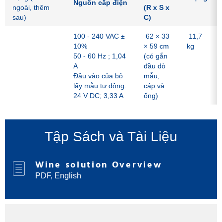
Nguồn cấp điện
ngoài, thêm
(R x S x
sau)
C)
100 - 240 VAC ±
62 × 33
11,7
10%
× 59 cm
kg
50 - 60 Hz ; 1,04
(có gắn
A
đầu dò
Đầu vào của bộ
mẫu,
lấy mẫu tự động:
cáp và
24 V DC; 3,33 A
ống)
Tập Sách và Tài Liệu
Wine solution Overview
PDF, English