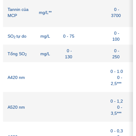
M
Tannin của
0 -
p
mg/L**
MCP
3700
c
t
0 -
SO
tự do
mg/L
0 - 75
2
100
0 -
0 -
Tổng SO
mg/L
2
130
250
B
0 - 1.0
g
A420 nm
0 -
m
2,5***
B
0 - 1,2
g
A520 nm
0 -
m
3,5***
B
0 - 0,3
g