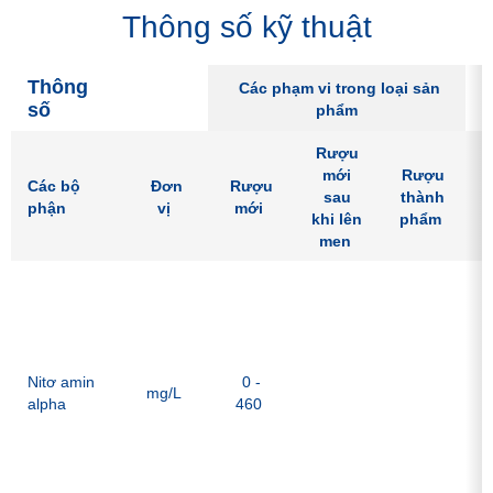
Thông số kỹ thuật
Thông
Các phạm vi trong loại sản
số
phẩm
Rượu
mới
Rượu
Các bộ
Đơn
Rượu
B
sau
thành
phận
vị
mới
l
khi lên
phẩm
men
P
p
t
c
N
Nitơ amin
0 -
mg/L
Đ
alpha
460
d
t
đ
h