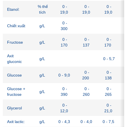
% thể
0 -
0 -
0 -
Etanol:
tích
19,0
19,0
19,0
0 -
Chiết xuất
g/L
300
0 -
0 -
0 -
Fructose
g/L
170
137
170
Axit
g/L
0 - 5,7
gluconic
0 -
0 -
Glucose
g/L
0 - 9,0
200
138
Glucose +
0 -
0 -
0 -
g/L
fructose
390
260
265
0 -
0 -
Glycerol
g/L
12,0
21,0
Axit lactic:
g/L
0 - 4,3
0 - 4,0
0 - 7,5