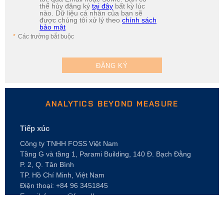
thể hủy đăng ký
tại đây
bất kỳ lúc
nào. Dữ liệu cá nhân của bạn sẽ
được chúng tôi xử lý theo
chính sách
bảo mật
Các trường bắt buộc
ĐĂNG KÝ
ANALYTICS BEYOND MEASURE
Tiếp xúc
Công ty TNHH FOSS Việt Nam
Tầng G và tầng 1, Parami Building, 140 Đ. Bạch Đằng
P. 2, Q. Tân Bình
TP. Hồ Chí Minh, Việt Nam
Điện thoại: +84 96 3451845
E-mail: foss.vn@foss.dk
GIỚI THIỆU VỀ