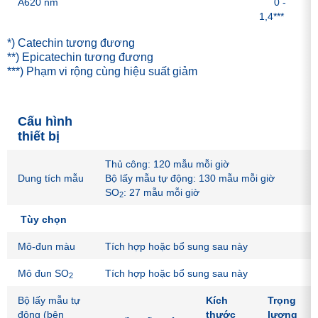
A620 nm
0 -
m
1,4***
*) Catechin tương đương
**) Epicatechin tương đương
***) Phạm vi rộng cùng hiệu suất giảm
Cấu hình
thiết bị
Thủ công: 120 mẫu mỗi giờ
Dung tích mẫu
Bộ lấy mẫu tự động: 130 mẫu mỗi giờ
SO
: 27 mẫu mỗi giờ
2
Tùy chọn
Mô-đun màu
Tích hợp hoặc bổ sung sau này
Mô đun SO
Tích hợp hoặc bổ sung sau này
2
Bộ lấy mẫu tự
Kích
Trọng
động (bên
thước
lượng