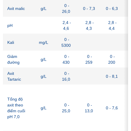
0 -
Axit malic
g/L
0 - 7,3
0 - 6,3
26,0
2,4 -
2,8 -
2,8 -
pH
4,6
4,3
4,4
0 -
Kali
mg/L
5300
Giảm
0 -
0 -
0 -
g/L
đường
430
259
200
Axit
0 -
g/L
0 - 8,1
Tartaric
16,0
Đ
b
Tổng độ
h
axit theo
0 -
0 -
g/L
0 - 7,6
d
điểm cuối
25,0
13,0
d
pH 7,0
a
s