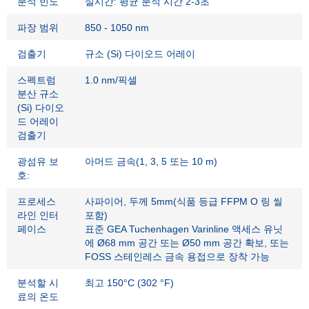
분석 빈도
실시간: 평균 분석 시간 2-3초
파장 범위
850 - 1050 nm
검출기
규소 (Si) 다이오드 어레이
스펙트럼
1.0 nm/픽셀
분산 규소
(Si) 다이오
드 어레이
검출기
광섬유 보
아머드 금속(1, 3, 5 또는 10 m)
호:
프로세스
사파이어, 두께 5mm(식품 등급 FFPM O 링 씰
라인 인터
포함)
페이스
표준 GEA Tuchenhagen Varinline 액세스 유닛
에 Ø68 mm 공간 또는 Ø50 mm 공간 확보, 또는
FOSS 스테인레스 금속 용접으로 장착 가능
분석할 시
최고 150°C (302 °F)
료의 온도