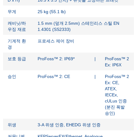
D x H)
16.5 x 5.3 인치) + 유닛을 고정하는 브래킷
무게
25 kg (55.1 lb)
캐비닛/하
1.5 mm (덮개 2.5mm) 스테인리스 스틸 EN
우징 재료
1.4301 (SS2333)
기계적 환
프로세스 제어 장비
경
보호 등급
ProFoss™ 2: IP69*
|
ProFoss™ 2
Ex: IP6X
승인
ProFoss™ 2: CE
|
ProFoss™ 2
Ex: CE,
ATEX,
IECEx,
cULus 인증
(분진 폭발
승인)
위생
3-A 위생 인증, EHEDG 위생 인증
커뮤니케
KEPServerEX(Ethernet, Analogue,