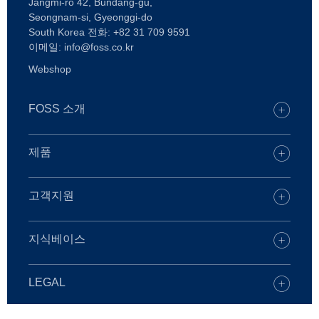
Jangmi-ro 42, Bundang-gu,
Seongnam-si, Gyeonggi-do
South Korea 전화: +82 31 709 9591
이메일: info@foss.co.kr
Webshop
FOSS 소개
채용
FOSS 사무실 찾기
제품
언론
제품
지속가능성
디지털 서비스
고객지원
FOSS는 누구인가
낙농업
케어 솔루션
사료
지역 고객지원 문의
지식베이스
화학 분석
여분의 부품 및 소모품
낙농업
육류
사고 신고
곡물, 밀가루 제분 및 오일
원유 분석
LEGAL
교육 과정
사료
와인
Copyright
화학 분석
곡물, 밀가루 제분 및 오일