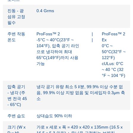
진동 - 광
0.4 Grms
섬유 고정
필수
주변 작동
ProFoss™ 2
|
ProFoss™ 2
온도
-5°C ~ 40°C(23°F ~
|
Ex
104°F), 압축 공기 라인
0°C ~
으로 냉각하여 최대
50°C(32°F ~
65°C(149°F)까지 사용
122°F)
가능
cULus: 0°C
~ 40 °C (32
°F ~ 104 °F)
압축 공기
냉각 공기 유량 최소 5 l/분, 99.9% 이상 수분 없
- 냉각 (주
음, 99.9% 이상 지방 없음 및 미세입자 0.3μm 축
변 전극 45
소
- 65°C)
주변 습도
상대습도 90% 이하
크기 (W x
가로 x 세로 x 폭 = 420 x 420 x 135mm (16.5 x