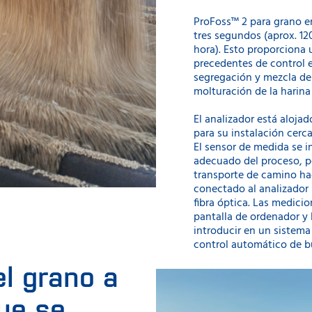
ProFoss™ 2 para grano e
tres segundos (aprox. 1
hora). Esto proporciona 
precedentes de control e
segregación y mezcla del
molturación de la harina
El analizador está aloja
para su instalación cerc
El sensor de medida se in
adecuado del proceso, p
transporte de camino haci
conectado al analizador
fibra óptica. Las medici
pantalla de ordenador y 
introducir en un sistema
control automático de b
l grano a
ue se