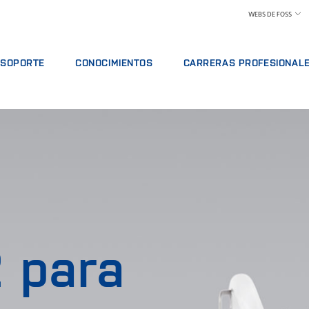
WEBS DE FOSS
SOPORTE
CONOCIMIENTOS
CARRERAS PROFESIONAL
VICIO
OFERTAS DE SERVICIO
LÁCTEOS
POR QUÉ TRABAJAR EN FOSS
ISIS
INFORMAR DE INCIDENTE
PIENSOS Y FORRAJE
ENCONTRAR UN PUESTO DE TRA
CIÓN
CONTACTE CON EL SERVICIO DE SOPORTE
GRANO, HARINAS Y ACEITES
CONOZCA A NUESTRO PERSONA
ES
COMENTARIOS Y QUEJAS
LABORATORIOS
CIENCIA Y TECNOLOGÍA
ACTIVOS Y PIEZAS DE RECAMBIO
CURSOS FORMATIVOS
CARNE
ESTUDIANTES
CERTIFICADOS
ANÁLISIS DE LECHE CRUDA
VINO
 para