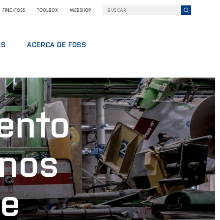
FIND-FOSS
TOOLBOX
WEBSHOP
ES
ACERCA DE FOSS
FOSS EN RESUMEN
BAJO
SOSTENIBILIDAD
L
PREMIOS NILS FOSS
iento
FERIAS Y SEMINARIOS
NOTICIAS
PRENSA
unos
POR QUÉ FOSS
TÉRMINOS Y POLÍTICAS
de