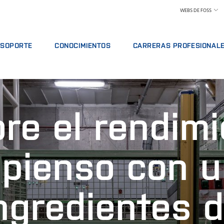
WEBS DE FOSS
SOPORTE
CONOCIMIENTOS
CARRERAS PROFESIONAL
VICIO
OFERTAS DE SERVICIO
LÁCTEOS
POR QUÉ TRABAJAR EN FOSS
ISIS
INFORMAR DE INCIDENTE
PIENSOS Y FORRAJE
ENCONTRAR UN PUESTO DE TRA
CIÓN
CONTACTE CON EL SERVICIO DE SOPORTE
GRANO, HARINAS Y ACEITES
CONOZCA A NUESTRO PERSONA
re el rendim
ES
COMENTARIOS Y QUEJAS
LABORATORIOS
CIENCIA Y TECNOLOGÍA
ACTIVOS Y PIEZAS DE RECAMBIO
CURSOS FORMATIVOS
CARNE
ESTUDIANTES
CERTIFICADOS
ANÁLISIS DE LECHE CRUDA
 pienso con 
VINO
ngredientes 