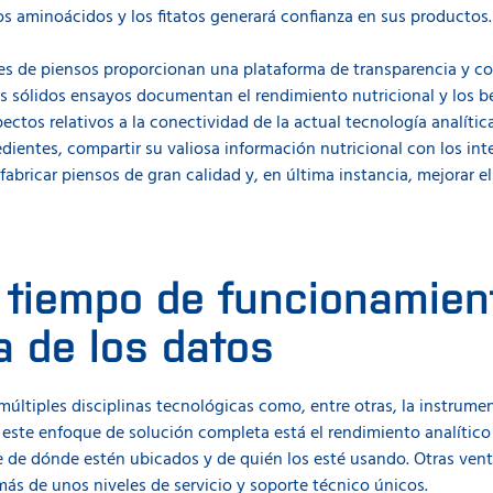
s aminoácidos y los fitatos generará confianza en sus productos.
la manera ideal de trabajar con varios asociados y plantas. Por e
ara garantizar una dosificación óptima común de ingredientes es
tes de piensos proporcionan una plataforma de transparencia y c
os sólidos ensayos documentan el rendimiento nutricional y los 
ectos relativos a la conectividad de la actual tecnología analítica
nfoque de conexión en red incluyen:
dientes, compartir su valiosa información nutricional con los in
lisis de todos los instrumentos y plantas para garantizar una 
abricar piensos de gran calidad y, en última instancia, mejorar e
el uso de los instrumentos analíticos para garantizar el cumpl
procedimientos operativos estándar.
ica y almacenamiento de los datos
 tiempo de funcionamien
a de los datos
últiples disciplinas tecnológicas como, entre otras, la instrumen
 este enfoque de solución completa está el rendimiento analítico 
e dónde estén ubicados y de quién los esté usando. Otras ventaj
más de unos niveles de servicio y soporte técnico únicos.