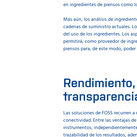
en ingredientes de piensos como lo
La configuración le facilita 
calibraciones específicas p
Más aún, los análisis de ingredien
de dónde se empleen.
cadenas de suministro actuales. L
del uso de los ingredientes. Los asp
Las demás ventajas de este e
permitirá, como proveedor de ingre
•
Acceso a los datos de aná
piensos para, de este modo, poder f
organización.
•
Una mejor monitorización d
seguridad alimentaria y los 
•
Copia de seguridad automát
Rendimiento,
transparenci
Las soluciones de FOSS recurren a m
conectividad. Entre las ventajas de
instrumentos, independientemente d
trazabilidad de los resultados, ade