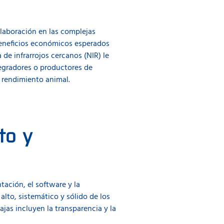
jemplo, hace posible el uso de
peciales, independientemente
olaboración en las complejas
beneficios económicos esperados
 de infrarrojos cercanos (NIR) le
tegradores o productores de
calidad homogénea en toda su
l rendimiento animal.
imiento de los reglamentos de
to y
tación, el software y la
alto, sistemático y sólido de los
as incluyen la transparencia y la