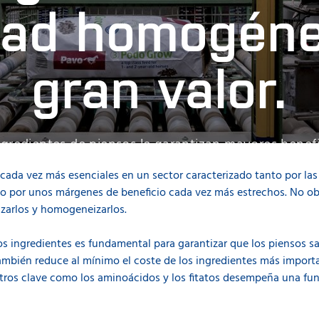
dad homogén
gran valor.
ingredientes de piensos le garantizan mayores benef
ción de su marca en un mercado globalmente compe
 cada vez más esenciales en un sector caracterizado tanto por las
mo por unos márgenes de beneficio cada vez más estrechos. No ob
izarlos y homogeneizarlos.
los ingredientes es fundamental para garantizar que los piensos s
bién reduce al mínimo el coste de los ingredientes más importan
ros clave como los aminoácidos y los fitatos desempeña una funci