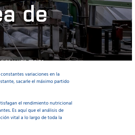
ea de
icios y una mejor
titivo.
 constantes variaciones en la
stante, sacarle el máximo partido
atisfagan el rendimiento nutricional
tes. Es aquí que el análisis de
ón vital a lo largo de toda la