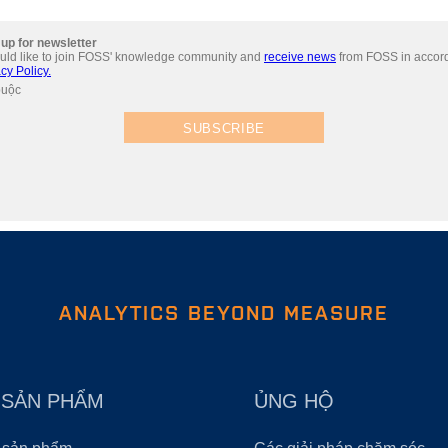
up for newsletter
ould like to join FOSS' knowledge community and
receive news
from FOSS in accor
cy Policy.
buộc
SUBSCRIBE
ANALYTICS BEYOND MEASURE
 SẢN PHẨM
ỦNG HỘ