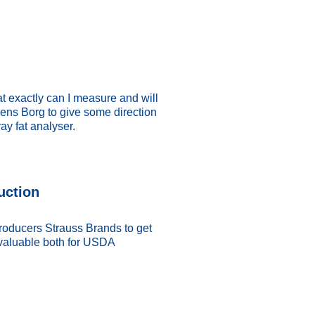
hat exactly can I measure and will
ens Borg to give some direction
y fat analyser.
uction
producers Strauss Brands to get
 valuable both for USDA