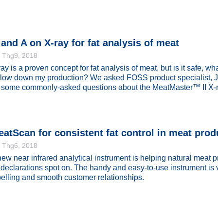
and A on X-ray for fat analysis of meat
. Thg9, 2018
ray is a proven concept for fat analysis of meat, but is it safe, w
 slow down my production? We asked FOSS product specialist, J
 some commonly-asked questions about the MeatMaster™ II X-ra
atScan for consistent fat control in meat prod
. Thg6, 2018
new near infrared analytical instrument is helping natural meat 
t declarations spot on. The handy and easy-to-use instrument is
belling and smooth customer relationships.