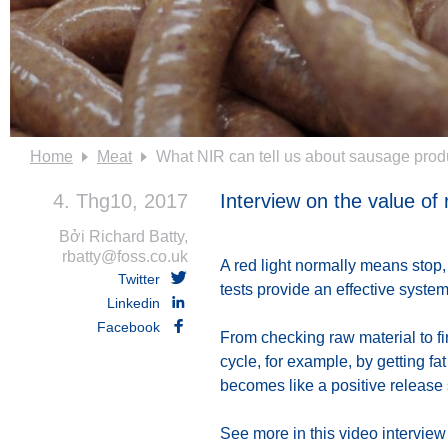
Home
Meat
What NIR can tell us about sausage prod
4. Thg10, 2017
Interview on the value of
Bởi Richard Batty,
rbatty@foss.co.uk
A red light normally means stop, 
Twitter
tests provide an effective system
Linkedin
Facebook
From checking raw material to fin
cycle, for example, by getting fa
becomes like a positive release
See more in this video interview