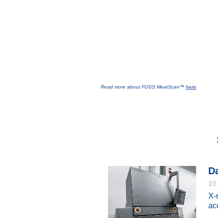
Read more about FOSS MeatScan™
here
.
Da
10
X-
acc