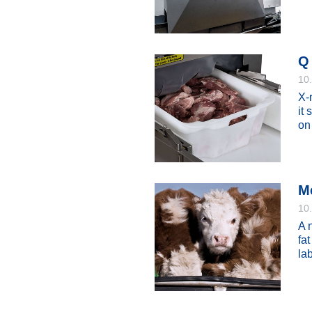
Q 
10
X-
it
on
Me
10
A 
fa
la