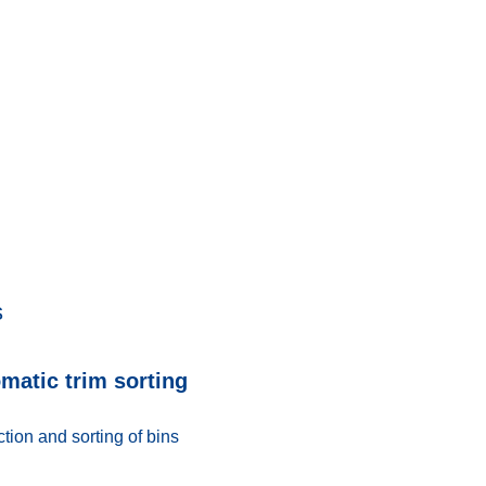
s
omatic trim sorting
ction and sorting of bins