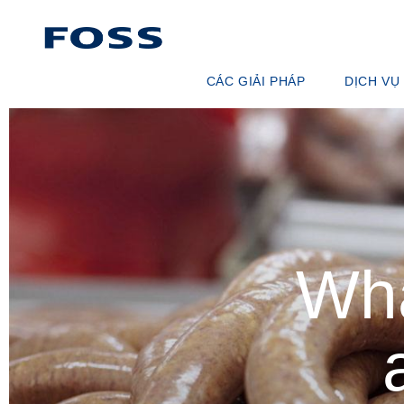
CÁC GIẢI PHÁP
DỊCH VỤ
CÔNG CỤ TÌM SẢN PHẨM
THỎA THUẬ
DUYỆT CÁC NGÀNH CÔNG NGHIỆP
GÓI PHÂN 
FOSS IQX™
ĐÀO TẠO
DỊCH VỤ K
VẬT TƯ TI
Wha