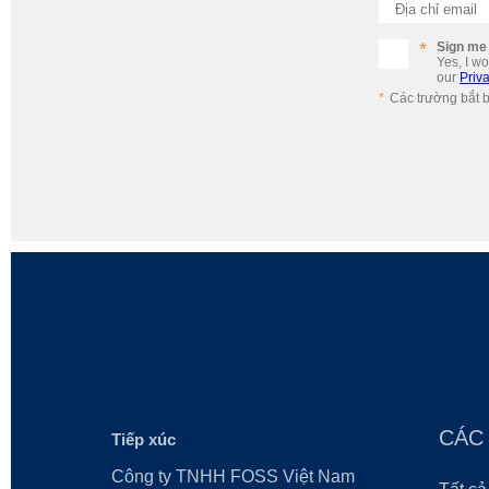
Địa chỉ email
Sign me 
Yes, I w
our
Priva
Các trường bắt 
CÁC
Tiếp xúc
Công ty TNHH FOSS Việt Nam