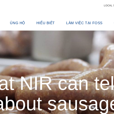
LOCAL 
ỦNG HỘ
HIỂU BIẾT
LÀM VIỆC TẠI FOSS
N DỊCH VỤ
DỊCH VỤ QUÀ TẶNG
SẢN PHẨM BƠ SỮA
TẠI SAO LÀM VIỆC TẠI FOSS
TÍCH
BÁO CÁO SỰ CỐ
NGUỒN CẤP DỮ LIỆU VÀ THỨC ĂN GIA SÚC
VỊ TRÍ BỊ BỎ TRỐNG
LIÊN HỆ HỖ TRỢ ĐỊA PHƯƠNG
CHẾ BIẾN NGŨ CỐC, BỘT & HẠT CÓ DẦU
GẶP GỠ CÁC ĐỘI CỦA CHÚNG T
Ỹ THUẬT SỐ
PHẢN HỒI VÀ KHIẾU NẠI
CÁC PHÒNG THÍ NGHIỆM
KHOA HỌC VÀ CÔNG NGHỆ TẠI 
ÊU HAO, THUỐC THỬ VÀ PHỤ TÙNG THAY THẾ
KHÓA HUẤN LUYỆN
THỊT
STUDENTS
CHỨNG CHỈ
XÉT NGHIỆM SỮA TƯƠI
RƯỢU
t NIR can tel
about sausag