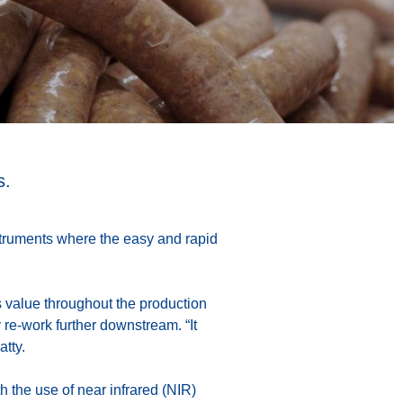
s.
instruments where the easy and rapid
ds value throughout the production
y re-work further downstream. “It
atty.
h the use of near infrared (NIR)