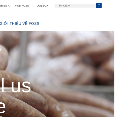
SITES
FIND-FOSS
TOOLBOX
GIỚI THIỆU VỀ FOSS
VỀ CÔNG TY
CHÚNG TA LÀ AI
ÔI
TÒA SOẠN
FOSS
SỰ BỀN VỮNG
SỰ ĐỔI MỚI
KỸ THUẬT SỐ
ĐIỀU KHOẢN & CHÍNH SÁCH
l us
e