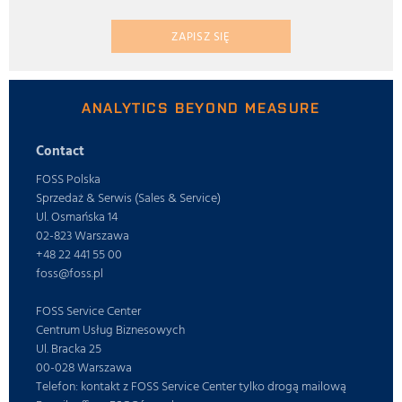
ZAPISZ SIĘ
ANALYTICS BEYOND MEASURE
Contact
FOSS Polska
Sprzedaż & Serwis (Sales & Service)
Ul. Osmańska 14
02-823 Warszawa
+48 22 441 55 00
foss@foss.pl
FOSS Service Center
Centrum Usług Biznesowych
Ul. Bracka 25
00-028 Warszawa
Telefon: kontakt z FOSS Service Center tylko drogą mailową