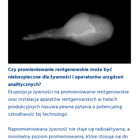
Czy promieniowanie rentgenowskie może być
niebezpieczne dla żywności i operatorów urządzeń
analitycznych?
Ekspozycja żywności na promieniowanie rentgenowskie
oraz instalacja aparatów rentgenowskich w halach
produkcyjnych nasuwa pewne pytania o potencjalną
szkodliwość tej technologii.
Napromieniowana żywność nie staje się radioaktywna, a
minimalny poziom promieniowania, które stosuje się do