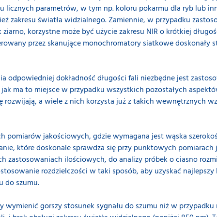
ru licznych parametrów, w tym np. koloru pokarmu dla ryb lub 
nież zakresu światła widzialnego. Zamiennie, w przypadku zastos
 ziarno, korzystne może być użycie zakresu NIR o krótkiej długośc
 oferowany przez skanujące monochromatory siatkowe doskonały s
ęcia odpowiedniej dokładność długości fali niezbędne jest zast
jak ma to miejsce w przypadku wszystkich pozostałych aspektów
 rozwijają, a wiele z nich korzysta już z takich wewnętrznych wz
ych pomiarów jakościowych, gdzie wymagana jest wąska szerokość
ązanie, które doskonale sprawdza się przy punktowych pomiarach
ych zastosowaniach ilościowych, do analizy próbek o ciasno ro
dostosowanie rozdzielczości w taki sposób, aby uzyskać najleps
łu do szumu.
ży wymienić gorszy stosunek sygnału do szumu niż w przypadk