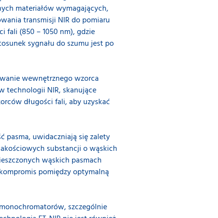
innych materiałów wymagających,
owania transmisji NIR do pomiaru
i fali (850 – 1050 nm), gdzie
tosunek sygnału do szumu jest po
osowanie wewnętrznego wzorca
 technologii NIR, skanujące
orców długości fali, aby uzyskać
 pasma, uwidaczniają się zalety
 jakościowych substancji o wąskich
zmieszczonych wąskich pasmach
zy kompromis pomiędzy optymalną
u monochromatorów, szczególnie