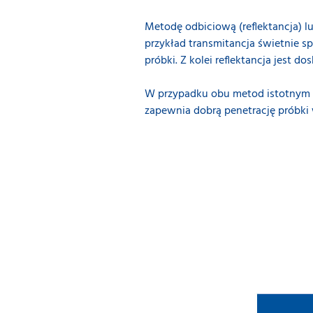
Metodę odbiciową (reflektancja) l
przykład transmitancja świetnie s
próbki. Z kolei reflektancja jest d
W przypadku obu metod istotnym czy
zapewnia dobrą penetrację próbki w