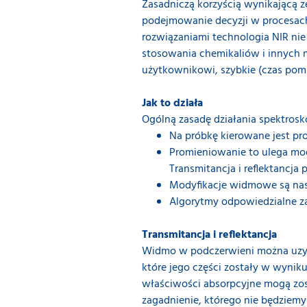
Zasadniczą korzyścią wynikającą z
podejmowanie decyzji w procesac
rozwiązaniami technologia NIR ni
stosowania chemikaliów i innych m
użytkownikowi, szybkie (czas pomi
Jak to działa
Ogólną zasadę działania spektrosk
Na próbkę kierowane jest p
Promieniowanie to ulega mody
Transmitancja i reflektancja p
Modyfikacje widmowe są nast
Algorytmy odpowiedzialne za
Transmitancja i reflektancja
Widmo w podczerwieni można uzysk
które jego części zostały w wyniku
właściwości absorpcyjne mogą zost
zagadnienie, którego nie będziem