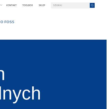
KONTAKT
TOOLBOX
SKLEP
O FOSS
 PODJĄĆ PRACĘ W FOSS?
W SKRÓCIE O FOSS
ZRÓWNOWAŻONY ROZWÓJ
NAGRODY IM. NILSA FOSSA
OGIA
WYSTAWY I SEMINARIA
WIADOMOŚCI
ROWEGO
W PRASIE
h
DLACZEGO FOSS?
WARUNKI I ZASADY
lnych