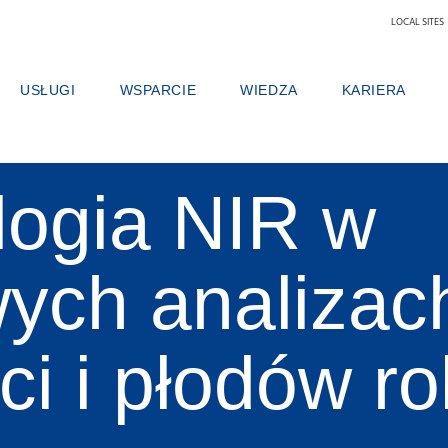
LOCAL SITES
USŁUGI
WSPARCIE
WIEDZA
KARIERA
DUKTU
UMOWY SERWISOWE
OFERTY SERWISOWE
MLEKO I PRODUKTY MLECZARSKIE
DLACZEGO WARTO
PAKIETY ANALITYCZNE
ZGŁOŚ ZDARZENIE
PASZE
ZNAJDŹ PRACĘ
KURSY SZKOLENIOWE
KONTAKT Z LOKALNYM WSPARCIEM TECHNICZNYM
ZBOŻA, MĄKI, OLEJE
NASZ ZESPÓŁ
logia NIR w
USŁUGI CYFROWE FOSS
OPINIE I REKLAMACJE
LABORATORIA ANALITYCZNE
NAUKA I TECHNOL
MATERIAŁY EKSPLOATACYJNE, ODCZYNNIKI I CZĘŚCI ZAMIENNE
SZKOLENIA
MIĘSO
STUDENCI
CERTYFIKATY
LABORATORIUM OCENY MLEKA SU
ych analizac
WINO
i i płodów ro