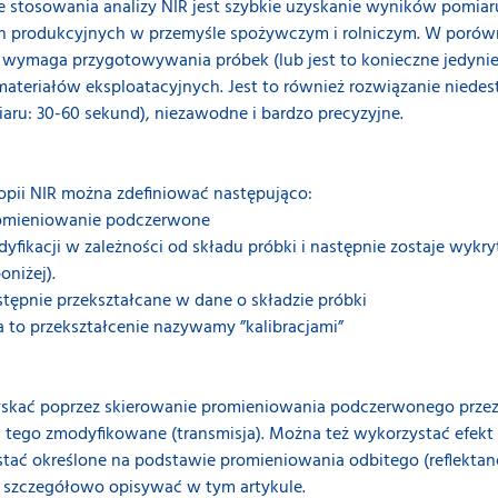
e stosowania analizy NIR jest szybkie uzyskanie wyników pomiaru
h produkcyjnych w przemyśle spożywczym i rolniczym. W porówn
e wymaga przygotowywania próbek (lub jest to konieczne jedyni
ateriałów eksploatacyjnych. Jest to również rozwiązanie niedest
aru: 30-60 sekund), niezawodne i bardzo precyzyjne.
opii NIR można zdefiniować następująco:
romieniowanie podczerwone
fikacji w zależności od składu próbki i następnie zostaje wykry
oniżej).
ępnie przekształcane w dane o składzie próbki
 to przekształcenie nazywamy ”kalibracjami”
ać poprzez skierowanie promieniowania podczerwonego przez p
 tego zmodyfikowane (transmisja). Można też wykorzystać efekt o
ać określone na podstawie promieniowania odbitego (reflektancj
y szczegółowo opisywać w tym artykule.