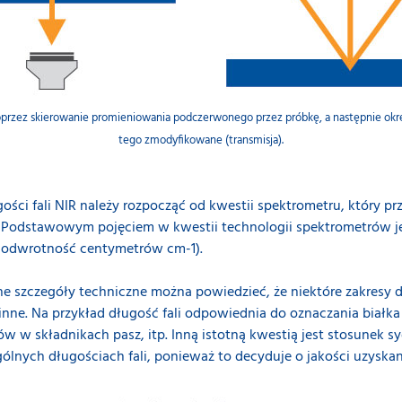
zez skierowanie promieniowania podczerwonego przez próbkę, a następnie określ
tego zmodyfikowane (transmisja).
ości fali NIR należy rozpocząć od kwestii spektrometru, który p
Podstawowym pojęciem w kwestii technologii spektrometrów jest
 odwrotność centymetrów cm-1).
szczegóły techniczne można powiedzieć, że niektóre zakresy dług
ne. Na przykład długość fali odpowiednia do oznaczania białka w 
w składnikach pasz, itp. Inną istotną kwestią jest stosunek sy
ólnych długościach fali, ponieważ to decyduje o jakości uzyska