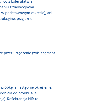
, co z kolei ułatwia
aniu z tradycyjnymi
e w podstawowym zakresie), ani
rukcyjne, przyjazne
te przez urządzenie (zob. segment
róbkę, a następnie określenie,
dbicia od próbki, a jej
a). Reflektancja NIR to