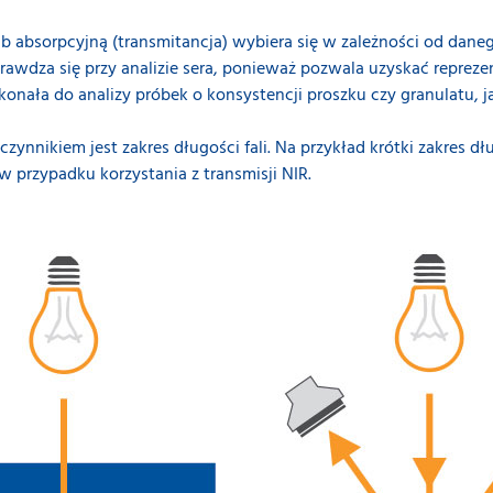
ub absorpcyjną (transmitancja) wybiera się w zależności od dane
prawdza się przy analizie sera, ponieważ pozwala uzyskać reprez
oskonała do analizy próbek o konsystencji proszku czy granulatu, 
nnikiem jest zakres długości fali. Na przykład krótki zakres dłu
 przypadku korzystania z transmisji NIR.