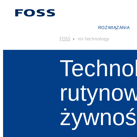
ROZWIĄZANIA
FOSS
nir-technology
WYSZUKIWARKA PRO
PRZEGLĄDAJ BRANŻE
FOSS IQX™
Techno
rutynow
żywnośc