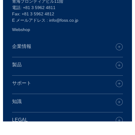
青海フロンティアビル11階
電話: +81 3 5962 4811
Fax: +81 3 5962 4812
E メールアドレス : info@foss.co.jp
Webshop
企業情報
キャリア
FOSSオフィスを探す
製品
プレス
製品
持続可能性
FOSS デジタルサービス
サポート
FOSSとは
乳・乳製品
ケアソリューション
飼料・飼料原料
サポートについて
知識
化学分析
スペアパーツ
乳・乳製品
食肉・食肉製品
製品について
穀類など
生乳検査
LEGAL
トレーニングコース
飼料・飼料原料
ワイン
Copyright
化学分析
穀類など