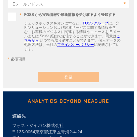
Eメールアドレス
FOSS から実践情報や最新情報を受け取るよう登録する
チェックボックスをオンにすると、
FOSS グループ
は、分
析ソリューションおよび関連サービスに関する情報を含
む、お客様のビジネスに関連する情報やニュースを E メー
ルまたは SoMe 経由で送信することができます。同意は
こ
ちらから
いつでも取り消すことができます。個人データの
処理方法は、当社の
プライバシーポリシー
に記載されてい
ます。
必須項目
登録
ANALYTICS BEYOND MEASURE
連絡先
フォス・ジャパン株式会社
〒135-0064東京都江東区青海2-4-24