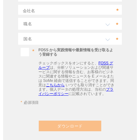
会社名
FOSS から実践情報や最新情報を受け取るよ
う登録する
チェックボックスをオンにすると、
FOSS グ
ループ
は、分析ソリューションおよび関連サ
ービスに関する情報を含む、お客様のビジネ
スに関連する情報やニュースを E メールまた
は SoMe 経由で送信することができます。同
意は
こちらから
いつでも取り消すことができ
ます。個人データの処理方法は、当社の
プラ
イバシーポリシー
に記載されています。
必須項目
ダウンロード