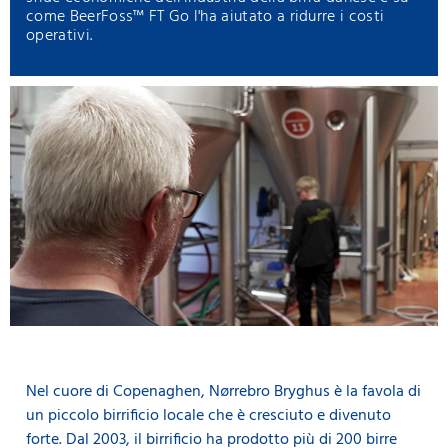
come BeerFoss™ FT Go l'ha aiutato a ridurre i costi
operativi.
Nel cuore di Copenaghen, Nørrebro Bryghus è la favola di
un piccolo birrificio locale che è cresciuto e divenuto
forte. Dal 2003, il birrificio ha prodotto più di 200 birre