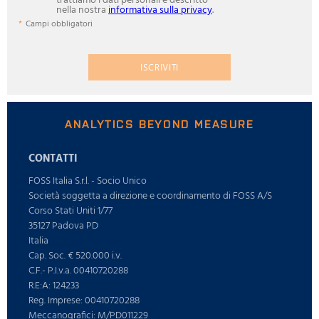
trattiamo i dati personali è descritto
nella nostra
informativa sulla privacy
.
Campi obbligatori
ISCRIVITI
ANALYTICS BEYOND MEASURE
CONTATTI
FOSS Italia S.r.l. - Socio Unico
Società soggetta a direzione e coordinamento di FOSS A/S
Corso Stati Uniti 1/77
35127 Padova PD
Italia
Cap. Soc. € 520.000 i.v.
C.F.- P.I.v.a. 00410720288
R.E:A: 124233
Reg. Imprese: 00410720288
Meccanografici: M/PD011229