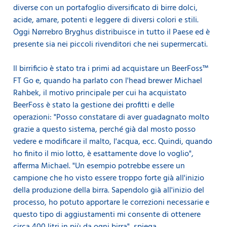
diverse con un portafoglio diversificato di birre dolci,
acide, amare, potenti e leggere di diversi colori e stili.
Oggi Nørrebro Bryghus distribuisce in tutto il Paese ed è
presente sia nei piccoli rivenditori che nei supermercati.
Il birrificio è stato tra i primi ad acquistare un BeerFoss™
FT Go e, quando ha parlato con l'head brewer Michael
Rahbek, il motivo principale per cui ha acquistato
BeerFoss è stato la gestione dei profitti e delle
operazioni: "Posso constatare di aver guadagnato molto
grazie a questo sistema, perché già dal mosto posso
vedere e modificare il malto, l'acqua, ecc. Quindi, quando
ho finito il mio lotto, è esattamente dove lo voglio",
afferma Michael. "Un esempio potrebbe essere un
campione che ho visto essere troppo forte già all'inizio
della produzione della birra. Sapendolo già all'inizio del
processo, ho potuto apportare le correzioni necessarie e
questo tipo di aggiustamenti mi consente di ottenere
circa 400 litri in più da ogni birra", spiega.