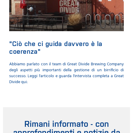
"Ciò che ci guida davvero è la
"I
coerenza"
ac
ana
Abbiamo parlato con il team di Great Divide Brewing Company
degli aspetti più importanti della gestione di un birrificio di
La b
successo. Leggi l'articolo e guarda l'intervista completa a Great
sett
Divide qui:
Ambu
analc
merca
Rimani informato - con
approfondimenti e notizie da