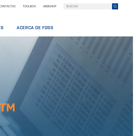
CONTACTOS
TOOLBOX
WEBSHOP
ES
ACERCA DE FOSS
DOS
FOSS EN RESUMEN
SOSTENIBILIDAD
PREMIOS NILS FOSS
FERIAS Y SEMINARIOS
NOTICIAS
PRENSA
POR QUÉ FOSS
TÉRMINOS Y POLÍTICAS
r™