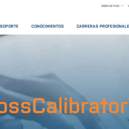
WEBS DE FOSS
SOPORTE
CONOCIMIENTOS
CARRERAS PROFESIONAL
VICIO
OFERTAS DE SERVICIO
LÁCTEOS
CONOZCA A NUESTROS EMPLEA
ISIS
INFORMAR DE INCIDENTE
PIENSOS Y FORRAJE
CIÓN
CONTACTE CON EL SERVICIO DE SOPORTE
GRANO, HARINAS Y ACEITES
ES
COMENTARIOS Y QUEJAS
LABORATORIOS
ACTIVOS Y PIEZAS DE RECAMBIO
CURSOS FORMATIVOS
CARNE
CERTIFICADOS
ANÁLISIS DE LECHE CRUDA
VINO
ossCalibrato