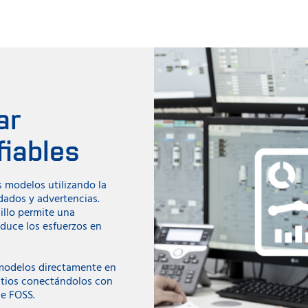
ar
fiables
s modelos utilizando la
dados y advertencias.
cillo permite una
educe los esfuerzos en
modelos directamente en
itios conectándolos con
de FOSS.