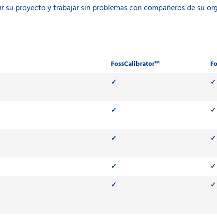
r su proyecto y trabajar sin problemas con compañeros de su or
FossCalibrator™
Fo
✓
✓
✓
✓
✓
✓
✓
✓
✓
✓