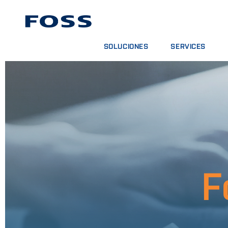
SOLUCIONES
SERVICES
BUSCADOR DE PRODUCTOS
CONTRATOS DE SER
EXPLORAR SECTORES
PAQUETES DE ANÁL
FOSS IQX™
CURSOS DE FORMA
SERVICIOS DIGITAL
CONSUMPIBLES, RE
F