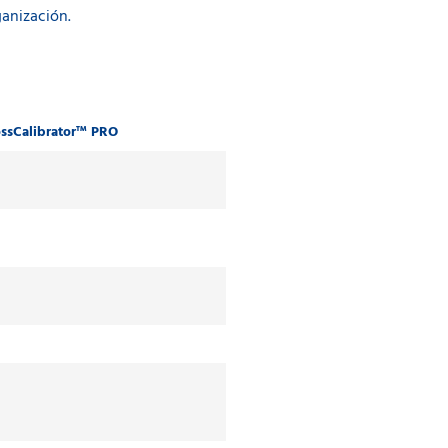
ganización.
ssCalibrator™ PRO