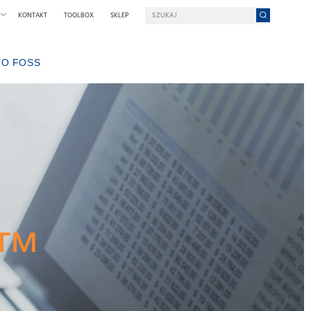
KONTAKT
TOOLBOX
SKLEP
O FOSS
 PODJĄĆ PRACĘ W FOSS?
W SKRÓCIE O FOSS
ZRÓWNOWAŻONY ROZWÓJ
NAGRODY IM. NILSA FOSSA
OGIA
WYSTAWY I SEMINARIA
WIADOMOŚCI
ROWEGO
W PRASIE
DLACZEGO FOSS?
WARUNKI I ZASADY
r™