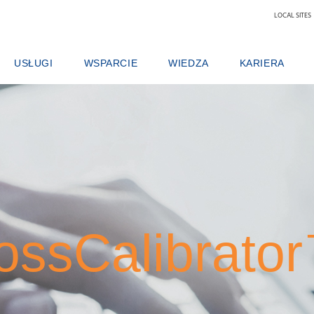
LOCAL SITES
USŁUGI
WSPARCIE
WIEDZA
KARIERA
DUKTU
UMOWY SERWISOWE
OFERTY SERWISOWE
MLEKO I PRODUKTY MLECZARSKIE
DLACZEGO WARTO
PAKIETY ANALITYCZNE
ZGŁOŚ ZDARZENIE
PASZE
ZNAJDŹ PRACĘ
KURSY SZKOLENIOWE
KONTAKT Z LOKALNYM WSPARCIEM TECHNICZNYM
ZBOŻA, MĄKI, OLEJE
NASZ ZESPÓŁ
USŁUGI CYFROWE FOSS
OPINIE I REKLAMACJE
LABORATORIA ANALITYCZNE
NAUKA I TECHNOL
MATERIAŁY EKSPLOATACYJNE, ODCZYNNIKI I CZĘŚCI ZAMIENNE
SZKOLENIA
MIĘSO
STUDENCI
CERTYFIKATY
LABORATORIUM OCENY MLEKA SU
WINO
ossCalibrato