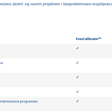
r możesz dzielić się swoim projektem i bezproblemowo współpra
FossCalibrator™
✓
 w
✓
✓
✓
 komentowania programów
✓