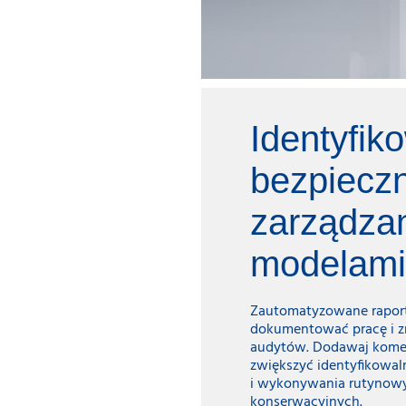
Identyfik
bezpiecz
zarządza
modelami
Zautomatyzowane rapor
dokumentować pracę i z
audytów. Dodawaj komen
zwiększyć identyfikowaln
i wykonywania rutynow
konserwacyjnych.