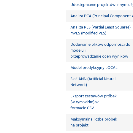
Udostępnianie projektów innym u
Analiza PCA (Principal Component A
Analiza PLS (Partial Least Squares)
mPLS (modified PLS)
Dodawanie plików odporności do
modelu i
przeprowadzanie ocen wyników
Model predykcyjny LOCAL
Sieć ANN (Artificial Neural
Network)
Eksport zestawów próbek
(w tym widm) w
formacie CSV
Maksymalna liczba próbek
na projekt