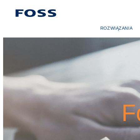
ROZWIĄZANIA
WYSZUKIWARKA PRO
PRZEGLĄDAJ BRANŻE
FOSS IQX™
F