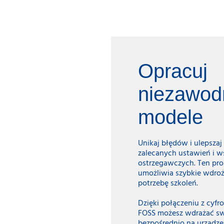
Opracuj
niezawod
modele
Unikaj błędów i ulepszaj
zalecanych ustawień i 
ostrzegawczych. Ten pro
umożliwia szybkie wdroż
potrzebę szkoleń.
Dzięki połączeniu z cyf
FOSS możesz wdrażać s
bezpośrednio na urządze