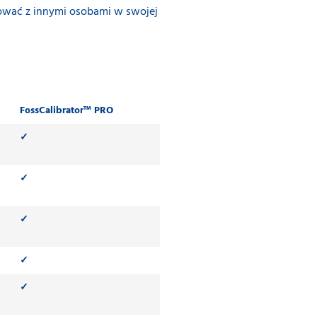
cować z innymi osobami w swojej
FossCalibrator™ PRO
✓
✓
✓
✓
✓