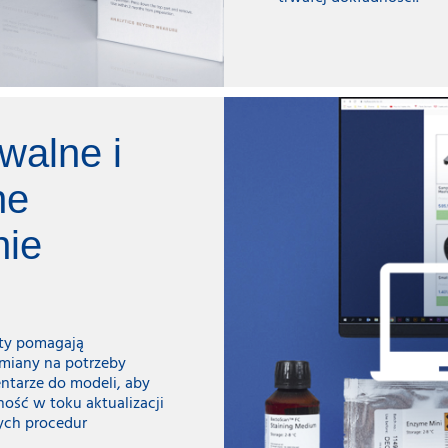
owalne i
ne
nie
ty pomagają
miany na potrzeby
tarze do modeli, aby
ość w toku aktualizacji
ych procedur