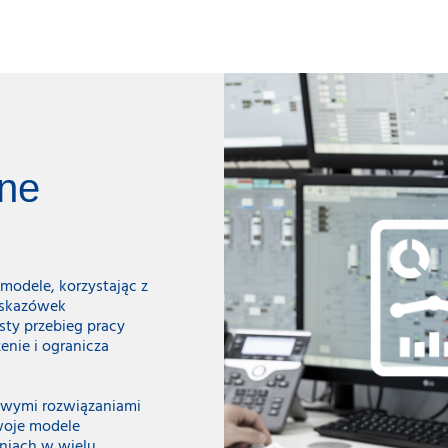
ne
 modele, korzystając z
wskazówek
sty przebieg pracy
enie i ogranicza
rowymi rozwiązaniami
woje modele
niach w wielu