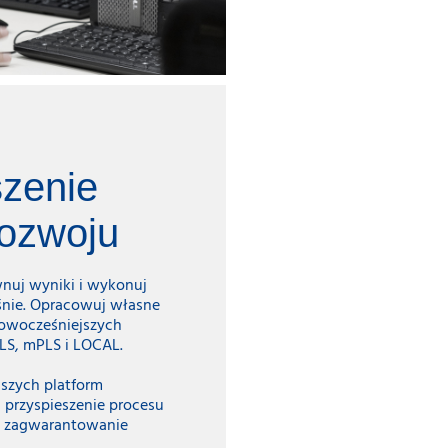
szenie
rozwoju
nuj wyniki i wykonuj
śnie. Opracowuj własne
nowocześniejszych
LS, mPLS i LOCAL.
szych platform
 przyspieszenie procesu
i zagwarantowanie