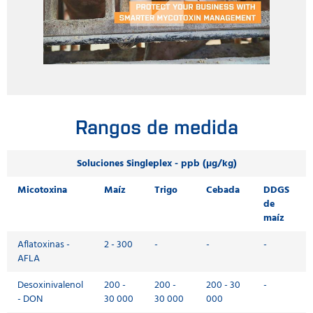
Rangos de medida
Soluciones Singleplex - ppb (µg/kg)
Micotoxina
Maíz
Trigo
Cebada
DDGS
de
maíz
Aflatoxinas -
2 - 300
-
-
-
AFLA
Desoxinivalenol
200 -
200 -
200 - 30
-
- DON
30 000
30 000
000