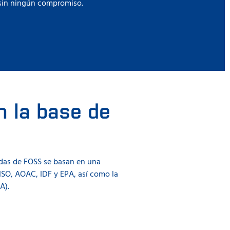
, sin ningún compromiso.
n la base de
zadas de FOSS se basan en una
 ISO, AOAC, IDF y EPA, así como la
A).