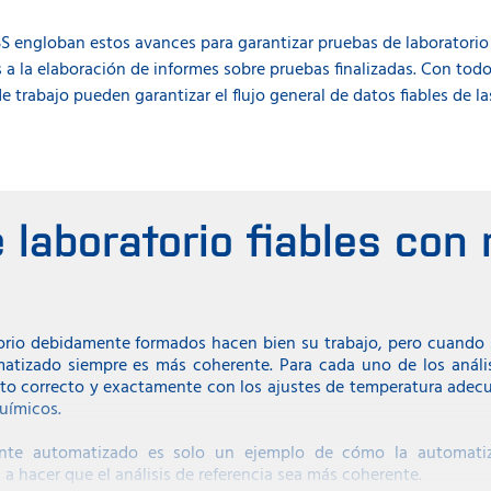
 engloban estos avances para garantizar pruebas de laboratorio 
a la elaboración de informes sobre pruebas finalizadas. Con todo
 trabajo pueden garantizar el flujo general de datos fiables de las
 laboratorio fiables con 
orio debidamente formados hacen bien su trabajo, pero cuando se
matizado siempre es más coherente. Para cada uno de los análisi
to correcto y exactamente con los ajustes de temperatura adecu
químicos.
lmente automatizado es solo un ejemplo de cómo la automat
 hacer que el análisis de referencia sea más coherente.