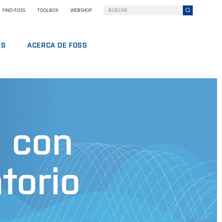
FIND-FOSS
TOOLBOX
WEBSHOP
ES
ACERCA DE FOSS
FOSS EN RESUMEN
BAJO
SOSTENIBILIDAD
L
PREMIOS NILS FOSS
FERIAS Y SEMINARIOS
NOTICIAS
o con
PRENSA
POR QUÉ FOSS
TÉRMINOS Y POLÍTICAS
torio