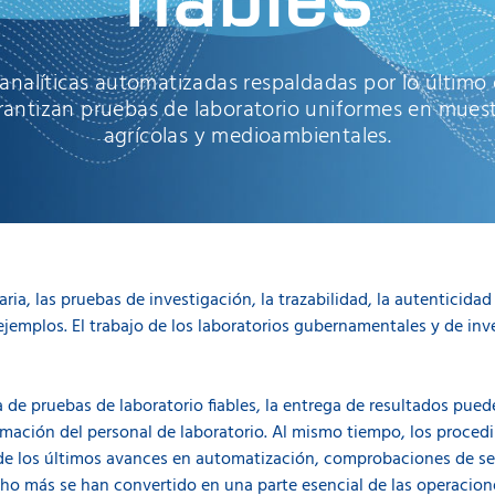
 analíticas automatizadas respaldadas por lo último
rantizan pruebas de laboratorio uniformes en muestr
agrícolas y medioambientales.
ria, las pruebas de investigación, la trazabilidad, la autenticidad
emplos. El trabajo de los laboratorios gubernamentales y de inv
 pruebas de laboratorio fiables, la entrega de resultados puede
ormación del personal de laboratorio. Al mismo tiempo, los proce
e los últimos avances en automatización, comprobaciones de se
cho más se han convertido en una parte esencial de las operacio