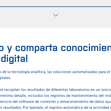
a seis muestras a la vez sin tener que estar vigilando el inst
luso se puede dejar funcionando durante la noche). El tiempo tot
de solo dos minutos. Puede ver más en este caso real en vídeo.
o y comparta conocimien
digital
 de la tecnología analítica, las soluciones automatizadas para el
itales.
d recopilan los resultados de diferentes laboratorios en un único
s mínimo detalle, incluidos los registros de mantenimiento del in
 servicio del software de conexión y almacenamiento de datos ayud
esultados. Por ejemplo, el registro automático de la actividad 