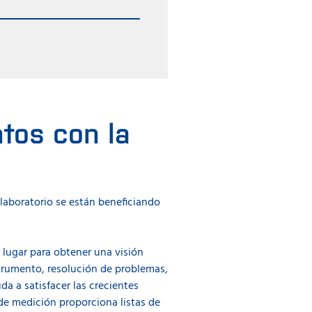
rumento permite a su personal
al de análisis es de dos horas
tos con la
 laboratorio se están beneficiando
 lugar para obtener una visión
strumento, resolución de problemas,
a a satisfacer las crecientes
de medición proporciona listas de