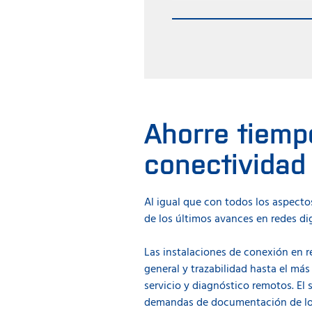
La posibilidad de medir hast
dedicarse a otras tareas (inc
y el tiempo del operario es 
Ahorre tiemp
conectividad 
Al igual que con todos los aspectos
de los últimos avances en redes dig
Las instalaciones de conexión en re
general y trazabilidad hasta el má
servicio y diagnóstico remotos. El
demandas de documentación de los r