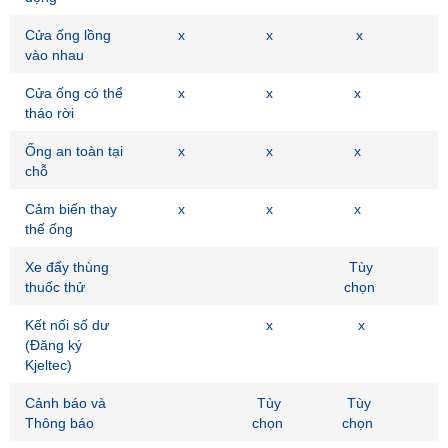
Cửa ống lồng
x
x
x
vào nhau
Cửa ống có thể
x
x
x
tháo rời
Ống an toàn tại
x
x
x
chỗ
Cảm biến thay
x
x
x
thế ống
Xe đẩy thùng
Tùy
thuốc thử
chọn
Kết nối số dư
x
x
(Đăng ký
Kjeltec)
Cảnh báo và
Tùy
Tùy
Thông báo
chọn
chọn