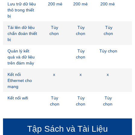
Lưu trữ dữ liệu
200 mẻ
200 mẻ
200 mẻ
thô trong thiết
bị
Tải lên dữ liệu
Tùy
Tùy
Tùy
chẩn đoán thiết
chọn
chọn
chọn
bị
Quản lý kết
Tùy
Tùy chọn
quả và dữ liệu
chọn
trên đám mây
Kết nối
x
x
x
Ethernet cho
mạng
Kết nối wifi
Tùy
Tùy
Tùy
chọn
chọn
chọn
Tập Sách và Tài Liệu