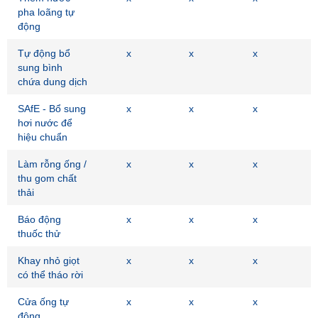
pha loãng tự
động
Tự động bổ
x
x
x
sung bình
chứa dung dịch
SAfE - Bổ sung
x
x
x
hơi nước để
hiệu chuẩn
Làm rỗng ống /
x
x
x
thu gom chất
thải
Báo động
x
x
x
thuốc thử
Khay nhỏ giọt
x
x
x
có thể tháo rời
Cửa ống tự
x
x
x
động