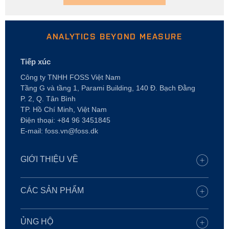
ANALYTICS BEYOND MEASURE
Tiếp xúc
Công ty TNHH FOSS Việt Nam
Tầng G và tầng 1, Parami Building, 140 Đ. Bạch Đằng
P. 2, Q. Tân Bình
TP. Hồ Chí Minh, Việt Nam
Điện thoại: +84 96 3451845
E-mail: foss.vn@foss.dk
GIỚI THIỆU VỀ
Nghề nghiệp
Tìm văn phòng FOSS của bạn
CÁC SẢN PHẨM
Báo chí
Tất cả sản phẩm
Sự bền vững
Dịch vụ kỹ thuật số
ỦNG HỘ
Chúng ta lÀ ai