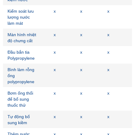
Kiểm soát lưu
x
x
x
lượng nước
làm mát
Màn hình nhiệt
x
x
x
độ chưng cất
Đầu bắn tia
x
x
x
Polypropylene
Bình làm rỗng
x
x
x
ống
polypropylene
Bơm ống thổi
x
x
x
để bổ sung
thuốc thử
Tự động bổ
x
x
x
sung kiềm
Thêm nước
x
x
x