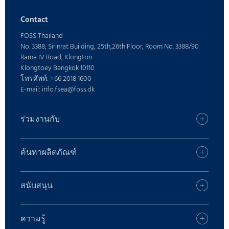
Contact
FOSS Thailand
No. 3388, Sirinrat Building, 25th,26th Floor, Room No. 3388/90
Rama IV Road, Klongton
Klongtoey Bangkok 10110
โทรศัพท์: +66 2018 1600
E-mail: info.fsea@foss.dk
ร่วมงานกับ
อาชีพ
ค้นหาสำนักงาน FOSS ของคุณ
ค้นหาผลิตภัณฑ์
กด
ค้นหาผลิตภัณฑ์
ตำแหน่งงาน
บริการดิจิตอล
สนับสนุน
รู้จัก FOSS
ผลิตภัณฑ์นม
โซลูชั่นการดูแล
อาหารสัตว์และอาหารสัตว์
ข้อเสนอแนะและการร้องเรียน
ความรู้
ห้องปฏิบัติการ
อะไหล่สำรอง