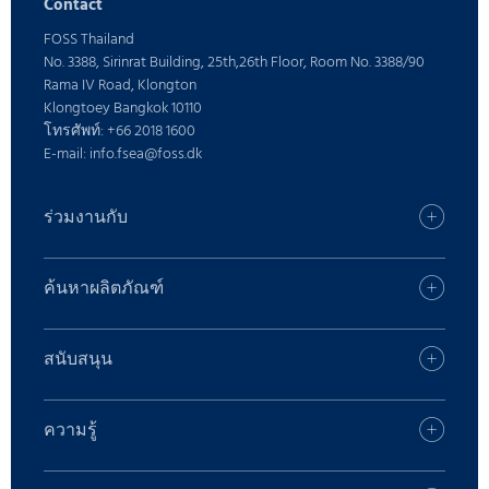
Contact
FOSS Thailand
No. 3388, Sirinrat Building, 25th,26th Floor, Room No. 3388/90
Rama IV Road, Klongton
Klongtoey Bangkok 10110
โทรศัพท์: +66 2018 1600
E-mail: info.fsea@foss.dk
ร่วมงานกับ
อาชีพ
ค้นหาสำนักงาน FOSS ของคุณ
ค้นหาผลิตภัณฑ์
กด
ค้นหาผลิตภัณฑ์
ตำแหน่งงาน
บริการดิจิตอล
สนับสนุน
รู้จัก FOSS
ผลิตภัณฑ์นม
โซลูชั่นการดูแล
อาหารสัตว์และอาหารสัตว์
ข้อเสนอแนะและการร้องเรียน
ความรู้
ห้องปฏิบัติการ
อะไหล่สำรอง
เนื้อ
ผลิตภัณฑ์นม
ติดต่อเรา