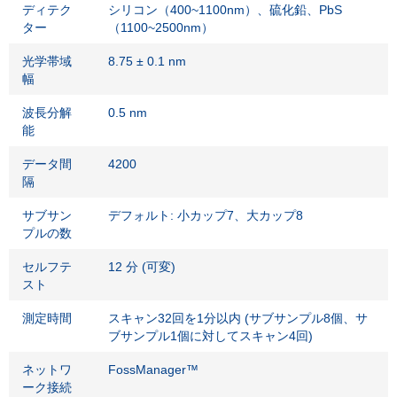
ディテク
シリコン（400~1100nm）、硫化鉛、PbS
ター
（1100~2500nm）
光学帯域
8.75 ± 0.1 nm
幅
波長分解
0.5 nm
能
データ間
4200
隔
サブサン
デフォルト: 小カップ7、大カップ8
プルの数
セルフテ
12 分 (可変)
スト
測定時間
スキャン32回を1分以内 (サブサンプル8個、サ
ブサンプル1個に対してスキャン4回)
ネットワ
FossManager™
ーク接続