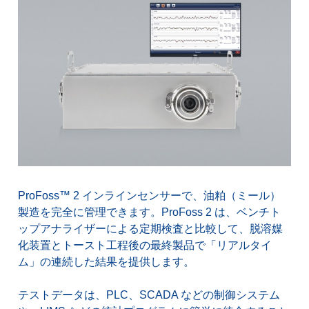
Infratec™
は、全粒粉および油糧種子の分析で最高の
精度を提供するグローバルスタンダードです。
NIRS™ DS3
は、サンプルの前処理なしでヒマワリや
菜種などの全種をテストできるほか、処理中の圧搾ケ
ークや食品などの固体製品の品質と一貫性をテストす
ることもできます。小型の
NIRS™ DA1650
製油用分
析装置は、パーム油生産などにおける、全粒、圧搾ケ
ーク、フレーク、油粕（ミール）、粗油の測定に適し
ています。さらに、専用の液体分析装置
NIRS™
DS2500 L
は、温度制御により食用油や液体サンプル
を素早く直接測定し、製油工程を常に最適化します。
詳しくはこちら
ProFoss™ 2 インラインセンサーで、油粕（ミール）
製造を完全に管理できます。ProFoss 2 は、ベンチト
ップアナライザーによる定期検査と比較して、脱溶媒
化装置とトースト工程後の最終製品で「リアルタイ
ム」の連続した結果を提供します。
テストデータは、PLC、SCADA などの制御システム