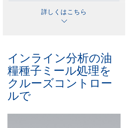
高速分析は、次のようないくつかの方法で価値を追加
します。
詳しくはこちら
·
入荷する種子をチェックすることで、処理の下流工
程で最適な使用を可能にする
·
種子を効果的に乾燥および保管する
·
圧搾を効果的に行うため、テンパリング処理で種子
をチェックする
インライン分析の油
·
圧搾ケークのオイル含有量をテストして搾油可能性
糧種子ミール処理を
を判断する
クルーズコントロー
·
飼料生産用の油粕（ミール）の品質を管理する
ルで
·
最終粗油の主要パラメータで素早く品質を管理する
操作が簡便な機器は、化学分析に基づく時間のかかる
基準試験を回避し、危険な溶媒の使用を削減します。
結果は 30 秒以内に提供されます。