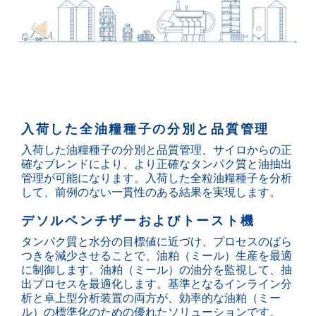
入荷した全油糧種子の分別と品質管理
入荷した油糧種子の分別と品質管理、サイロからの正
確なブレンドにより、より正確なタンパク質と油抽出
管理が可能になります。入荷した全粒油糧種子を分析
して、前例のない一貫性のある結果を実現します。
デソルベンチザーおよびトースト機
タンパク質と水分の目標値に近づけ、プロセスのばら
つきを減少させることで、油粕（ミール）生産を最適
に制御します。油粕（ミール）の油分を監視して、抽
出プロセスを最適化します。基準となるインライン分
析と卓上型分析装置の両方が、効率的な油粕（ミー
ル）の標準化のための優れたソリューションです。