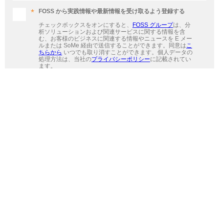
FOSS から実践情報や最新情報を受け取るよう登録する
チェックボックスをオンにすると、
FOSS グループ
は、分
析ソリューションおよび関連サービスに関する情報を含
む、お客様のビジネスに関連する情報やニュースを E メー
ルまたは SoMe 経由で送信することができます。同意は
こ
ちらから
いつでも取り消すことができます。個人データの
処理方法は、当社の
プライバシーポリシー
に記載されてい
ます。
必須項目
登録
ANALYTICS BEYOND MEASURE
連絡先
フォス・ジャパン株式会社
〒135-0064東京都江東区青海2-4-24
青海フロンティアビル11階
電話: +81 3 5962 4811