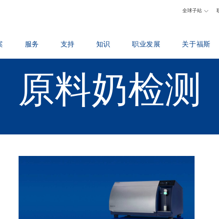
全球子站
案
服务
支持
知识
职业发展
关于福斯
器
服务协议
报告事故
乳品
为什么在福斯工作
福斯简介
原料奶检测
分析包
联系本地支持
饲料和饲草
寻找职位
可持续发展
X™
培训
反馈与投诉
粮食和油脂加工
认识我们的员工
尼尔斯福斯奖
数字服务
培训课程
化学分析和实验室
科学与技术
展览与研讨会
耗材、试剂和备件
证书
肉类
学生
新闻
原料奶检测
媒体
葡萄酒
为何选择福斯
条款&政策