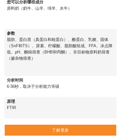
您可以分析哪些成分
原料奶（奶牛、山羊、绵羊、水牛）
参数
脂肪、蛋白质（真蛋白和粗蛋白）、酪蛋白、乳糖、固体
（SnF和TS）、尿素、柠檬酸、脂肪酸组成、FFA、冰点降
低、pH、酮病筛查（BHB和丙酮）、非目标物原料奶筛查
（掺杂物筛查）
分析时间
6-36秒，取决于分析能力等级
原理
FTIR
了解更多