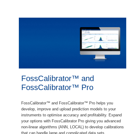
FossCalibrator™ and
FossCalibrator™ Pro
FossCalibrator™ and FossCalibrator™ Pro helps you
develop, improve and upload prediction models to your
instruments to optimise accuracy and profitability. Expand
your options with FossCalibrator Pro giving you advanced
non-linear algorithms (ANN, LOCAL) to develop calibrations
that can handle large and complicated data sets.