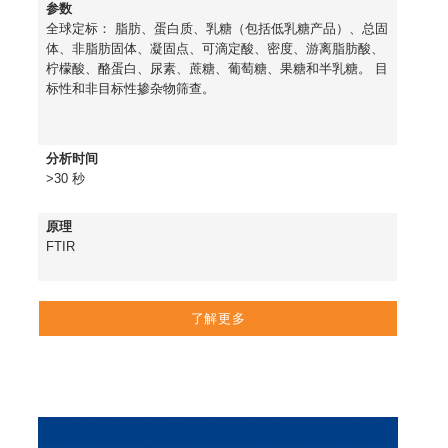
参数
全球定标： 脂肪、蛋白质、乳糖（包括低乳糖产品）、总固
体、非脂肪固体、凝固点、可滴定酸、密度、游离脂肪酸、
柠檬酸、酪蛋白、尿素、蔗糖、葡萄糖、果糖和半乳糖。 目
标性和非目标性掺杂物筛查。
分析时间
>30 秒
原理
FTIR
了解更多