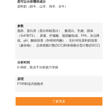
您可以分析哪些成分
原料奶（奶牛、山羊、绵羊、水牛）
参数
脂肪、蛋白质（蛋白和粗蛋白）、酪蛋白、乳糖、固体
（SnF和TS）、尿素、柠檬酸、脂肪酸组成、FFA、冰点降
低、pH、酮病筛查（BHB和丙酮）、无针对性原料奶筛查
（掺杂物）、总体细胞计数(SCC)和体细胞分型计数(DSCC)
分析时间
6-36秒，取决于分析能力等级
原理
FTIR和流式细胞术
了解更多