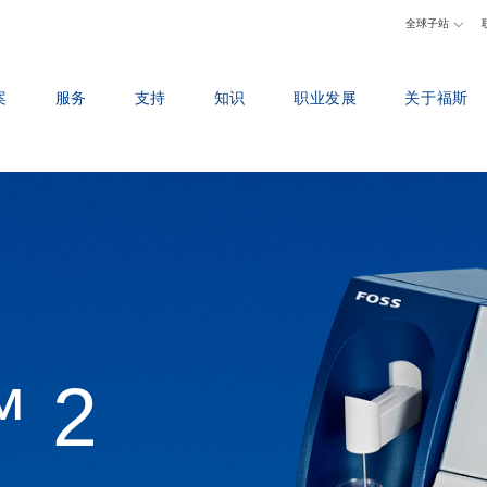
全球子站
案
服务
支持
知识
职业发展
关于福斯
器
服务协议
报告事故
乳品
为什么在福斯工作
福斯简介
分析包
联系本地支持
饲料和饲草
寻找职位
可持续发展
X™
培训
反馈与投诉
粮食和油脂加工
认识我们的员工
尼尔斯福斯奖
数字服务
培训课程
化学分析和实验室
科学与技术
展览与研讨会
耗材、试剂和备件
证书
肉类
学生
新闻
原料奶检测
媒体
葡萄酒
为何选择福斯
条款&政策
™ 2