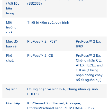
/ Vật liệu
(SS2333)
bên
trong
Môi
Thiết bị kiểm soát quy trình
trường
cơ khí
Mức độ
ProFoss™ 2: IP69*
|
ProFoss™ 2 Ex:
bảo vệ
IP6X
Phê
ProFoss™ 2: CE
|
ProFoss™ 2 Ex:
chuẩn
Chứng nhận CE,
ATEX, IECEx and
cULus (Chứng
nhận chống cháy
nổ từ nguồn bụi)
Vệ sinh
Chứng nhận vệ sinh 3-A, Chứng nhận vệ sinh
EHEDG
Giao tiếp
KEPServerEX (Ethernet, Analogue,
Profibus/Profinet) sang PLC/SCADA; FOSS