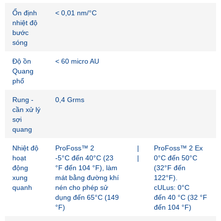
Ổn định
< 0,01 nm/°C
nhiệt độ
bước
sóng
Độ ồn
< 60 micro AU
Quang
phổ
Rung -
0,4 Grms
cần xử lý
sợi
quang
Nhiệt độ
ProFoss™ 2
|
ProFoss™ 2 Ex
hoạt
-5°C đến 40°C (23
|
0°C đến 50°C
động
°F đến 104 °F), làm
(32°F đến
xung
mát bằng đường khí
122°F).
quanh
nén cho phép sử
cULus: 0°C
dụng đến 65°C (149
đến 40 °C (32 °F
°F)
đến 104 °F)