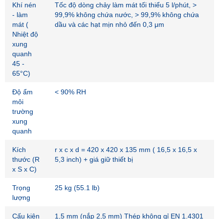
Khí nén
Tốc độ dòng chảy làm mát tối thiểu 5 l/phút, >
- làm
99,9% không chứa nước, > 99,9% không chứa
mát (
dầu và các hạt mịn nhỏ đến 0,3 μm
Nhiệt độ
xung
quanh
45 -
65°C)
Độ ẩm
< 90% RH
môi
trường
xung
quanh
Kích
r x c x d = 420 x 420 x 135 mm ( 16,5 x 16,5 x
thước (R
5,3 inch) + giá giữ thiết bị
x S x C)
Trọng
25 kg (55.1 lb)
lượng
Cấu kiện
1,5 mm (nắp 2,5 mm) Thép không gỉ EN 1.4301