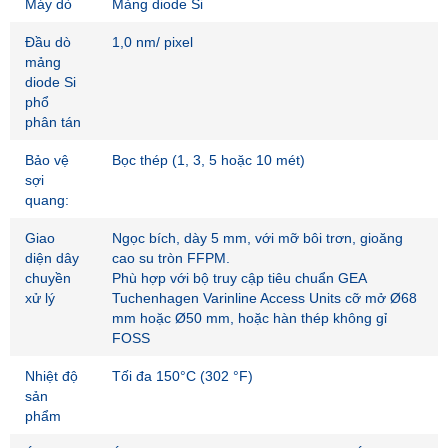
Máy dò
Mảng diode Si
Đầu dò
1,0 nm/ pixel
mảng
diode Si
phổ
phân tán
Bảo vệ
Bọc thép (1, 3, 5 hoặc 10 mét)
sợi
quang:
Giao
Ngọc bích, dày 5 mm, với mỡ bôi trơn, gioăng
diện dây
cao su tròn FFPM.
chuyền
Phù hợp với bộ truy cập tiêu chuẩn GEA
xử lý
Tuchenhagen Varinline Access Units cỡ mở Ø68
mm hoặc Ø50 mm, hoặc hàn thép không gỉ
FOSS
Nhiệt độ
Tối đa 150°C (302 °F)
sản
phẩm