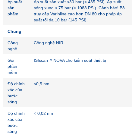
Áp suất
Áp suất sản xuất <30 bar (< 435 PSI). Áp suất
sản
sóng xung < 75 bar (< 1088 PSI). Cảnh báo! Bộ
phẩm
truy cập Varinline cao hơn DN 80 cho phép áp
suất tối đa 10 bar (145 PSI).
Chung
Công
Công nghệ NIR
nghệ
Gói
ISIscan™ NOVA cho kiểm soát thiết bị
phần
mềm
Độ chính
<0,5 nm
xác của
bước
sóng
Độ chính
< 0,02 nm
xác của
bước
sóng