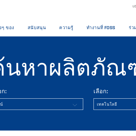
LO
างๆ ของ
สนับสนุน
ความรู้
ทำงานที่ FOSS
ร่ว
าร
บริการ
ผลิตภัณฑ์นม
ทำไมต้องทำงานที่ FOSS
รู้จ
วิเคราะห์
แจ้งปัญหาการใช้งาน
อาหารสัตว์และอาหารสัตว์
ตำแหน่งงานว่าง
ตำแ
ค้นหาผลิตภัณฑ
รฝึกอบรม
ติดต่อเรา
เมล็ดพืช
พบกับทีมของเรา
NE
ิจิทัล
ข้อเสนอแนะและการร้องเรียน
ห้องปฏิบัติการ
วิทยาศาสตร์และเทคโนโลยี F
ทีม
ือง สารทําปฏิกิริยา และชิ้นส่วนอะไหล่
หลักสูตรการฝึกอบรม
เนื้อ
STUDENTS
นวั
หนังสือรับรอง
การทดสอบน้ำนมดิบ
วิท
ไวน์และเบียร์
ข้อ
อก:
เลือก: