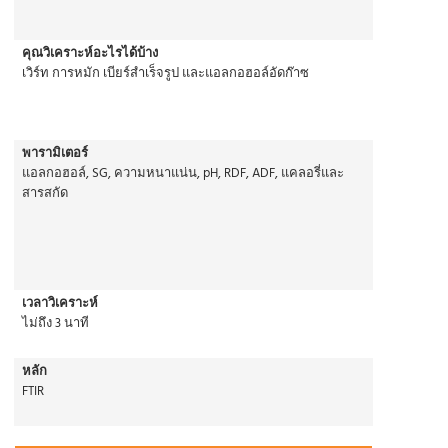
คุณวิเคราะห์อะไรได้บ้าง
เวิร์ท การหมัก เบียร์สําเร็จรูป และแอลกอฮอล์อัดก๊าซ
พารามิเตอร์
แอลกอฮอล์, SG, ความหนาแน่น, pH, RDF, ADF, แคลอรี่และ
สารสกัด
เวลาวิเคราะห์
ไม่ถึง 3 นาที
หลัก
FTIR