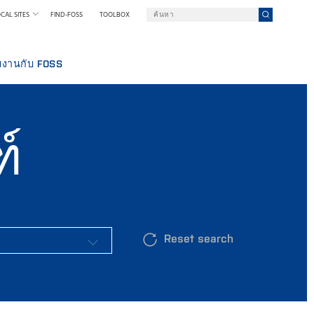
CAL SITES
FIND-FOSS
TOOLBOX
มงานกับ FOSS
ัก FOSS
หน่งงาน
์
WSROOM
OSS
งานของเรา
ตกรรม
ยาศาสตร์และเทคโนโลยีโดย FOSS
กำหนดและนโยบาย
Reset search