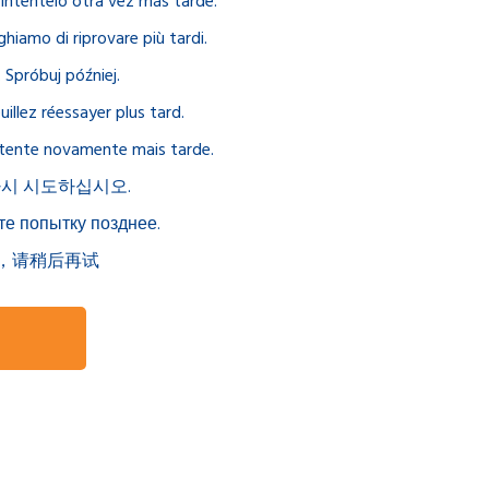
r inténtelo otra vez más tarde.
ghiamo di riprovare più tardi.
Spróbuj później.
illez réessayer plus tard.
r tente novamente mais tarde.
다시 시도하십시오.
те попытку позднее.
，请稍后再试