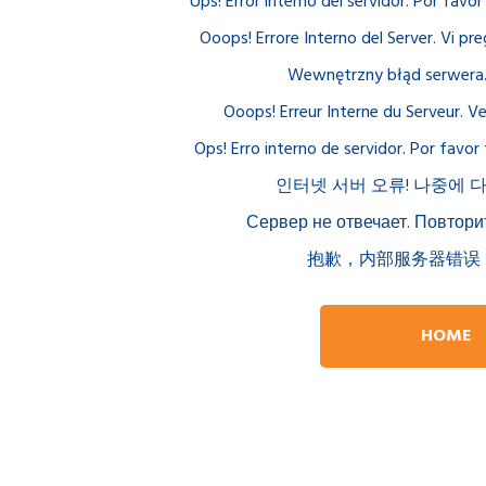
Ups! Error interno del servidor. Por favo
Ooops! Errore Interno del Server. Vi pre
Wewnętrzny błąd serwera. 
Ooops! Erreur Interne du Serveur. Veu
Ops! Erro interno de servidor. Por favo
인터넷 서버 오류! 나중에 
Сервер не отвечает. Повтори
抱歉，内部服务器错误
HOME