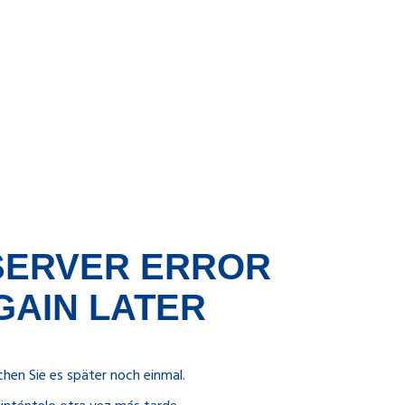
 SERVER ERROR
GAIN LATER
chen Sie es später noch einmal.