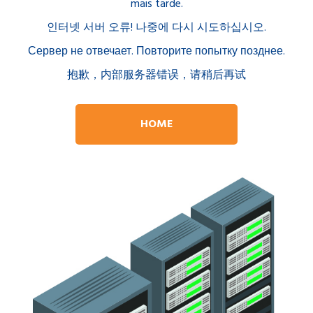
mais tarde.
인터넷 서버 오류! 나중에 다시 시도하십시오.
Сервер не отвечает. Повторите попытку позднее.
抱歉，内部服务器错误，请稍后再试
HOME