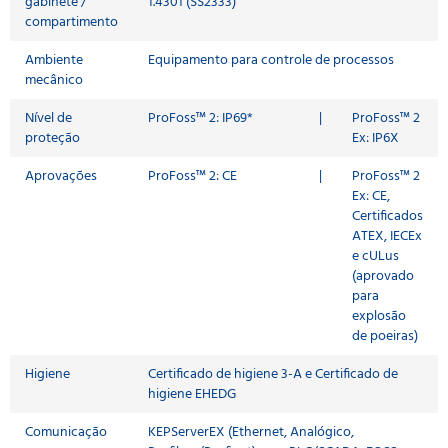
gabinete /
1.4301 (SS2333)
compartimento
Ambiente
Equipamento para controle de processos
mecânico
Nível de
ProFoss™ 2: IP69*
|
ProFoss™ 2
proteção
Ex: IP6X
Aprovações
ProFoss™ 2: CE
|
ProFoss™ 2
Ex: CE,
Certificados
ATEX, IECEx
e cULus
(aprovado
para
explosão
de poeiras)
Higiene
Certificado de higiene 3-A e Certificado de
higiene EHEDG
Comunicação
KEPServerEX (Ethernet, Analógico,