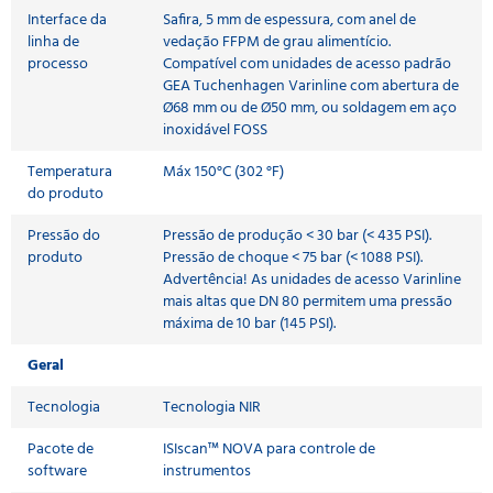
Interface da
Safira, 5 mm de espessura, com anel de
linha de
vedação FFPM de grau alimentício.
processo
Compatível com unidades de acesso padrão
GEA Tuchenhagen Varinline com abertura de
Ø68 mm ou de Ø50 mm, ou soldagem em aço
inoxidável FOSS
Temperatura
Máx 150°C (302 °F)
do produto
Pressão do
Pressão de produção < 30 bar (< 435 PSI).
produto
Pressão de choque < 75 bar (< 1088 PSI).
Advertência! As unidades de acesso Varinline
mais altas que DN 80 permitem uma pressão
máxima de 10 bar (145 PSI).
Geral
Tecnologia
Tecnologia NIR
Pacote de
ISIscan™ NOVA para controle de
software
instrumentos