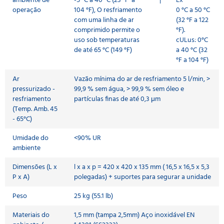
ambiente de
-5 °C a 40 °C (23 °F a
|
Ex
operação
104 °F), O resfriamento
0 °C a 50 °C
com uma linha de ar
(32 °F a 122
comprimido permite o
°F).
uso sob temperaturas
cULus: 0°C
de até 65 °C (149 °F)
a 40 °C (32
°F a 104 °F)
Ar
Vazão mínima do ar de resfriamento 5 l/min, >
pressurizado -
99,9 % sem água, > 99,9 % sem óleo e
resfriamento
partículas finas de até 0,3 μm
(Temp. Amb. 45
- 65°C)
Umidade do
<90% UR
ambiente
Dimensões (L x
l x a x p = 420 x 420 x 135 mm ( 16,5 x 16,5 x 5,3
P x A)
polegadas) + suportes para segurar a unidade
Peso
25 kg (55.1 lb)
Materiais do
1,5 mm (tampa 2,5mm) Aço inoxidável EN