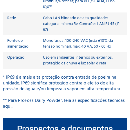
Profibus/Profinet) para PLC/SCADA; FOSS
IQX™
Rede
Cabo LAN blindado de alta qualidade;
categoria mínima 5e. Conexões LAN RJ 45 (IP
67)
Fonte de
Monofásica, 100-240 VAC (máx ±10% da
alimentação
tensão nominal), máx. 40 VA, 50 - 60 Hx
Operação
Uso em ambientes internos ou externos,
protegido da chuva e luz solar direta
* IP69 é a mais alta proteção contra entrada de poeira na
unidade. IP69 significa protegido contra o efeito de alta
pressão de água e/ou limpeza a vapor em alta temperatura.
** Para ProFoss Dairy Powder, leia as especificações técnicas
aqui.
Prospectos e documentos