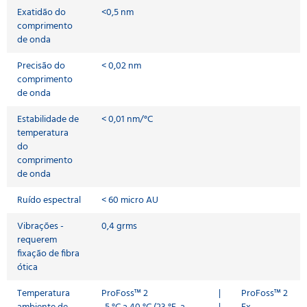
Exatidão do
<0,5 nm
comprimento
de onda
Precisão do
< 0,02 nm
comprimento
de onda
Estabilidade de
< 0,01 nm/°C
temperatura
do
comprimento
de onda
Ruído espectral
< 60 micro AU
Vibrações -
0,4 grms
requerem
fixação de fibra
ótica
Temperatura
ProFoss™ 2
|
ProFoss™ 2