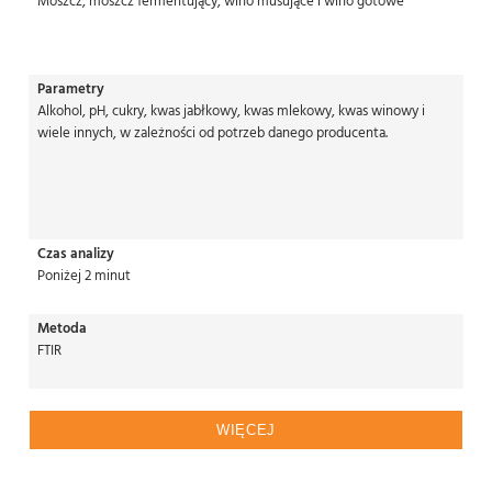
Moszcz, moszcz fermentujący, wino musujące i wino gotowe
Parametry
Alkohol, pH, cukry, kwas jabłkowy, kwas mlekowy, kwas winowy i
wiele innych, w zależności od potrzeb danego producenta.
Czas analizy
Poniżej 2 minut
Metoda
FTIR
WIĘCEJ