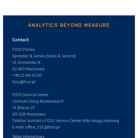
ANALYTICS BEYOND MEASURE
Contact
FOSS Polska
Sprzedaż & Serwis (Sales & Service)
Ul. Osmańska 14
02-823 Warszawa
+48 22 441 55 00
foss@foss.pl
FOSS Service Center
Centrum Usług Biznesowych
Ul. Bracka 25
00-028 Warszawa
Telefon: kontakt z FOSS Service Center tylko drogą mailową
E-mail: office_FSC@foss.pl
Sklep internetowy