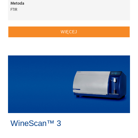
Metoda
FTIR
WIĘCEJ
WineScan™ 3