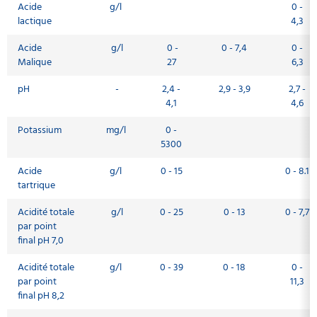
Acide
g/l
0 -
lactique
4,3
Acide
g/l
0 -
0 - 7,4
0 -
Malique
27
6,3
pH
-
2,4 -
2,9 - 3,9
2,7 -
4,1
4,6
Potassium
mg/l
0 -
5300
Acide
g/l
0 - 15
0 - 8.1
tartrique
Acidité totale
g/l
0 - 25
0 - 13
0 - 7,7
par point
final pH 7,0
Acidité totale
g/l
0 - 39
0 - 18
0 -
par point
11,3
final pH 8,2