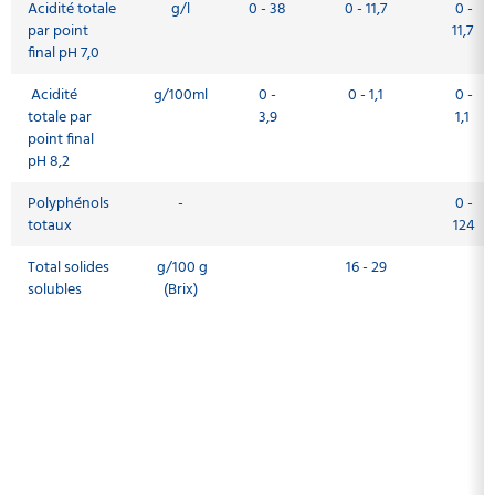
Acidité totale
g/l
0 - 38
0 - 11,7
0 -
par point
11,7
final pH 7,0
Acidité
g/100ml
0 -
0 - 1,1
0 -
totale par
3,9
1,1
point final
pH 8,2
Polyphénols
-
0 -
totaux
124
Total solides
g/100 g
16 - 29
solubles
(Brix)