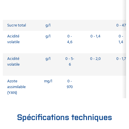
Sucre total
g/l
0 - 47
Acidité
g/l
0 -
0 - 1,4
0 -
volatile
4,6
1,4
Acidité
g/l
0 - 5-
0 - 2,0
0 - 1,7
volatile
6
Azote
mg/l
0 -
assimilable
970
(YAN)
Spécifications techniques