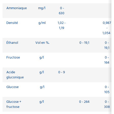
Ammoniaque
mg/l
0 -
630
Densité
g/ml
1,02 -
0,987
1,19
-
1,054
Éthanol
Vol en %.
0 - 19,1
0 -
19,1
Fructose
g/l
0 -
164
Acide
g/l
0 - 9
gluconique
Glucose
g/l
0 -
105
Glucose +
g/l
0 - 264
0 -
fructose
308