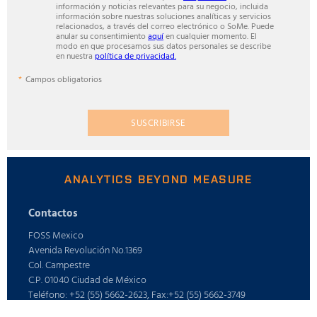
información y noticias relevantes para su negocio, incluida
información sobre nuestras soluciones analíticas y servicios
relacionados, a través del correo electrónico o SoMe. Puede
anular su consentimiento
aquí
en cualquier momento. El
modo en que procesamos sus datos personales se describe
en nuestra
política de privacidad.
Campos obligatorios
SUSCRIBIRSE
ANALYTICS BEYOND MEASURE
Contactos
FOSS Mexico
Avenida Revolución No.1369
Col. Campestre
C.P. 01040 Ciudad de México
Teléfono: +52 (55) 5662-2623, Fax:+52 (55) 5662-3749
E-mail: info@foss.com.mx