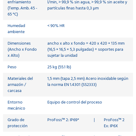
enfriamiento
l/min, > 99,9 % sin agua, > 99,9 % sin aceite y
(Temp. Amb. 45 -
partículas finas hasta 0,3 μm
65 °C)
Humedad
< 90% HR
ambiente
Dimensiones
ancho x alto x fondo = 420 x 420 × 135 mm
(Ancho x Fondo
(16,5 × 16,5 × 5,3 pulgadas) + soportes para
x Alto)
sujetar la unidad
Peso
25 kg (55.1 lb)
Materiales del
1,5 mm (tapa 2,5 mm) Acero inoxidable según
armazón /
la norma EN 1.4301 (SS2333)
carcasa
Entorno
Equipo de control del proceso
mecánico
Grado de
ProFoss™ 2: IP69*
|
ProFoss™ 2
protección
Ex: IP6X