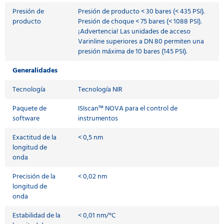
Presión de
Presión de producto < 30 bares (< 435 PSI).
producto
Presión de choque < 75 bares (< 1088 PSI).
¡Advertencia! Las unidades de acceso
Varinline superiores a DN 80 permiten una
presión máxima de 10 bares (145 PSI).
Generalidades
Tecnología
Tecnología NIR
Paquete de
ISIscan™ NOVA para el control de
software
instrumentos
Exactitud de la
< 0,5 nm
longitud de
onda
Precisión de la
< 0,02 nm
longitud de
onda
Estabilidad de la
< 0,01 nm/°C