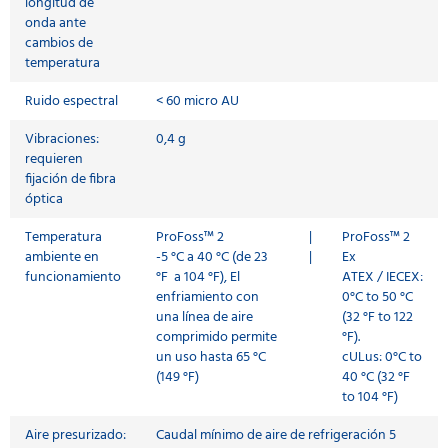
longitud de
onda ante
cambios de
temperatura
Ruido espectral
< 60 micro AU
Vibraciones:
0,4 g
requieren
fijación de fibra
óptica
Temperatura
ProFoss™ 2
|
ProFoss™ 2
ambiente en
-5 °C a 40 °C (de 23
|
Ex
funcionamiento
°F a 104 °F), El
ATEX / IECEX:
enfriamiento con
0°C to 50 °C
una línea de aire
(32 °F to 122
comprimido permite
°F).
un uso hasta 65 °C
cULus: 0°C to
(149 °F)
40 °C (32 °F
to 104 °F)
Aire presurizado:
Caudal mínimo de aire de refrigeración 5