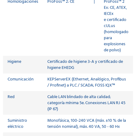
Homologaciones
ProFoss™ 2: CE
|
ProFoss™ 2
Ex: CE, ATEX,
IECEx
e certificado
cULus
(homologado
para
explosiones
de polvo)
Higiene
Certificado de higiene 3-A y certificado de
higiene EHEDG
Comunicación
KEPServerEX (Ethernet, Analógico, Profibus
/ Profinet) a PLC / SCADA; FOSS IQX™
Red
Cable LAN blindado de alta calidad;
categoría mínima 5e. Conexiones LAN RJ 45
(IP 67)
Suministro
Monofásica, 100-240 VCA (máx. ±10 % de la
eléctrico
tensión nominal), máx. 40 VA, 50 - 60 Hx