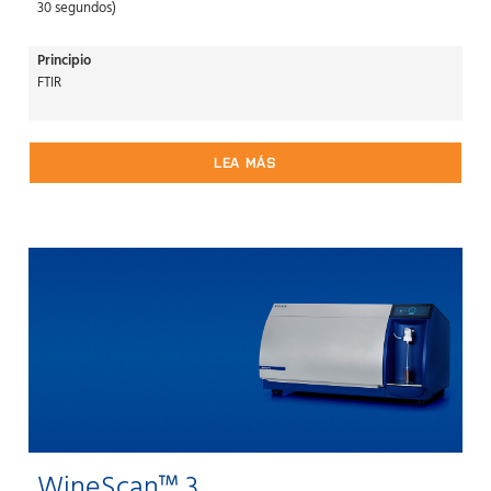
30 segundos)
Principio
FTIR
LEA MÁS
WineScan™ 3