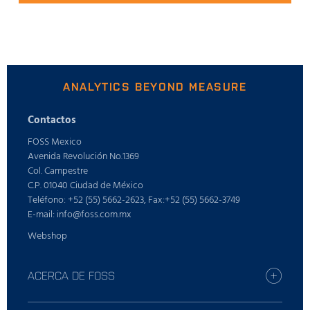
ANALYTICS BEYOND MEASURE
Contactos
FOSS Mexico
Avenida Revolución No.1369
Col. Campestre
C.P. 01040 Ciudad de México
Teléfono: +52 (55) 5662-2623, Fax:+52 (55) 5662-3749
E-mail: info@foss.com.mx
Webshop
ACERCA DE FOSS
Carreras profesionales